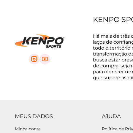
KENPO SP
Há mais de três 
laços de confian
todo o território
transformação do 
busca estar pre
de compra, seja na
para oferecer um
que supere as e
MEUS DADOS
AJUDA
Minha conta
Política de Pri