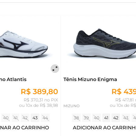
no Atlantis
Tênis Mizuno Enigma
R$ 389,80
R$ 43
R$ 370,31 no PIX
R$ 417,81
ou
10x de R$ 38,98
ou
10x de R$
MIZUNO
40
41
42
43
44
38
39
40
41
42
43
4
ONAR AO CARRINHO
ADICIONAR AO CARRIN