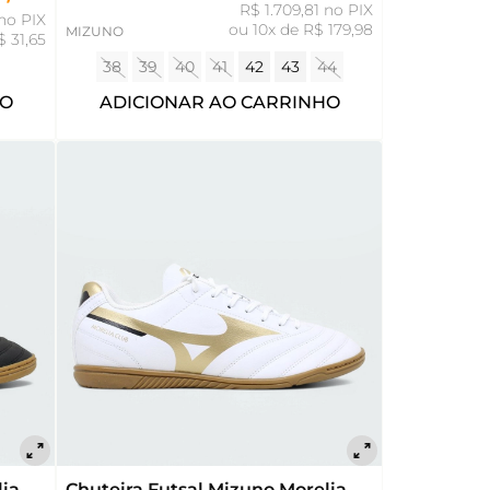
R$ 1.709,81 no PIX
no PIX
ou
10x de R$ 179,98
MIZUNO
$ 31,65
38
39
40
41
42
43
44
HO
ADICIONAR AO CARRINHO
Chuteira Futsal Mizuno Morelia