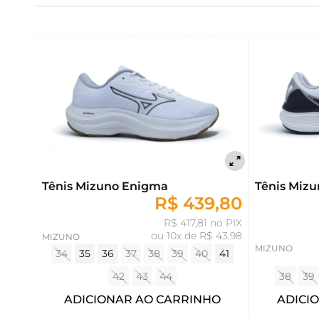
Tênis Mizuno Enigma
Tênis Mizu
R$ 439,80
R$ 417,81 no PIX
ou
10x de R$ 43,98
MIZUNO
MIZUNO
34
35
36
37
38
39
40
41
42
43
44
38
39
ADICIONAR AO CARRINHO
ADICI