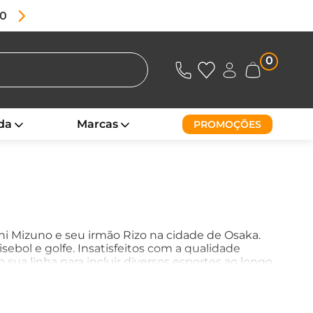
80
0
da
Marcas
PROMOÇÕES
i Mizuno e seu irmão Rizo na cidade de Osaka.
sebol e golfe.
Insatisfeitos com a qualidade
sua linha para incluir diversos esportes ao longo
ecendo uma ampla gama de artigos, desde
versas modalidades esportivas.