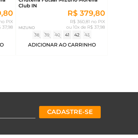
Club IN
9,80
R$ 379,80
no PIX
R$ 360,81 no PIX
$ 37,98
ou
10x de R$ 37,98
MIZUNO
38
39
40
41
42
43
HO
ADICIONAR AO CARRINHO
CADASTRE-SE