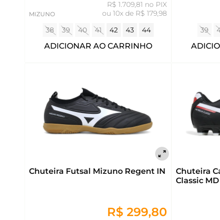
R$ 1.709,81 no PIX
ou
10x de R$ 179,98
MIZUNO
39
38
39
40
41
42
43
44
ADICI
ADICIONAR AO CARRINHO
Chuteira Futsal Mizuno Regent IN
Chuteira 
Classic MD
R$ 299,80