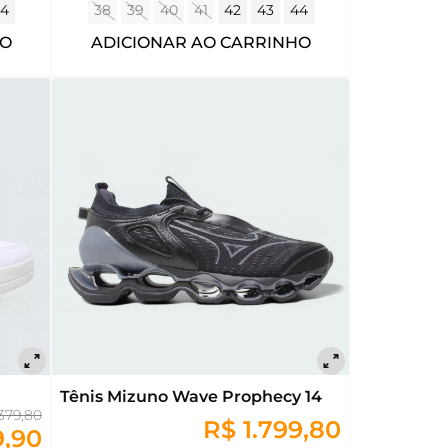
4
38
39
40
41
42
43
44
HO
ADICIONAR AO CARRINHO
Tênis Mizuno Wave Prophecy 14
379,80
R$ 1.799,80
9,90