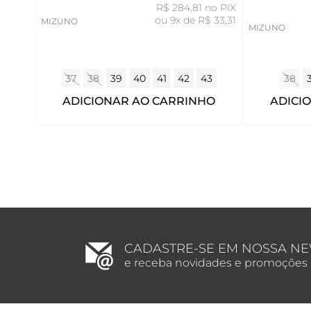
R$ 284,81 no PIX
ou
9x de R$ 33,31
MIZUNO
MIZUNO
37
38
39
40
41
42
43
38
ADICIONAR AO CARRINHO
ADICI
CADASTRE-SE EM NOSSA N
e receba novidades e promoções