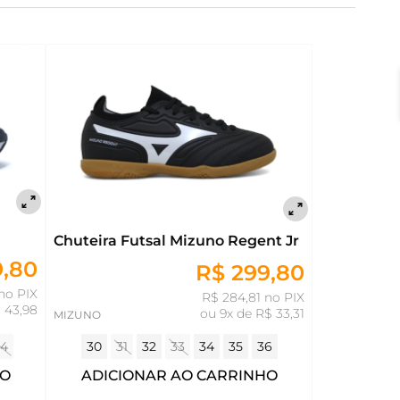
Chuteira Futsal Mizuno Regent Jr
9,80
R$ 299,80
 no PIX
R$ 284,81 no PIX
 43,98
ou
9x de R$ 33,31
MIZUNO
30
31
32
33
34
35
36
4
ADICIONAR AO CARRINHO
HO