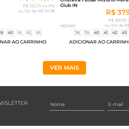
Club IN
R$ 522,31 no PIX
R$ 37
ou
10x de R$ 54,98
R$ 360,81 
ou
10x de R
MIZUNO
39
40
41
42
43
38
39
40
41
42
43
ONAR AO CARRINHO
ADICIONAR AO CARRIN
VER MAIS
EWSLETTER