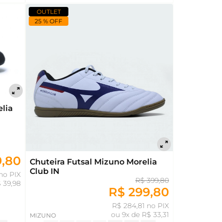
OUTLET
25 % OFF
lia
9,80
Chuteira Futsal Mizuno Morelia
Club IN
no PIX
R$ 399,80
 39,98
R$ 299,80
R$ 284,81 no PIX
ou
9x de R$ 33,31
MIZUNO