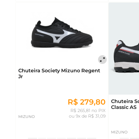
Chuteira Society Mizuno Regent
Jr
R$ 279,80
Chuteira S
Classic AS
R$ 265,81 no PIX
ou
9x de R$ 31,09
MIZUNO
MIZUNO