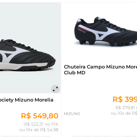
Chuteira Campo Mizuno More
Club MD
R$ 39
ociety Mizuno Morelia
R$ 379,81 
ou
10x de R$
R$ 549,80
MIZUNO
R$ 522,31 no PIX
ou
10x de R$ 54,98