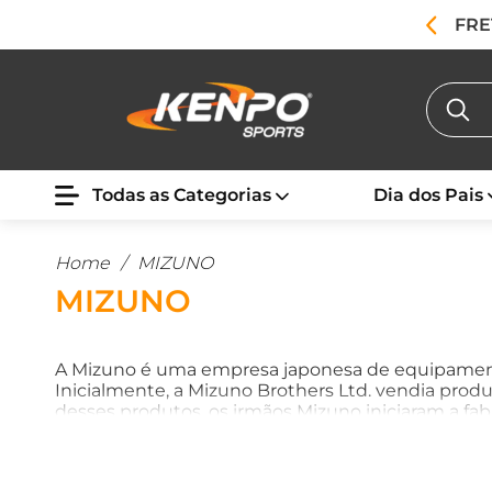
FRE
Todas as Categorias
Dia dos Pais
Home
/
MIZUNO
MIZUNO
A Mizuno é uma empresa japonesa de equipamentos
Inicialmente, a Mizuno Brothers Ltd. vendia prod
desses produtos, os irmãos Mizuno iniciaram a fab
dos anos.
Hoje, a Mizuno é reconhecida mundialm
vestuário até calçados e acessórios, atendendo à