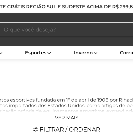
TE GRÁTIS REGIÃO SUL E SUDESTE ACIMA DE R$ 299,
Esportes
Inverno
Corri
 esportivos fundada em 1º de abril de 1906 por Rihach
utos importados dos Estados Unidos, como artigos de bei
ricação própria de equipamentos esportivos, expandindo 
ente pela qualidade e inovação de seus produtos, ofer
VER MAIS
s necessidades de atletas profissionais e amadores em di
FILTRAR / ORDENAR