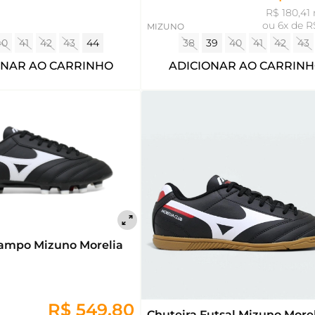
R$ 180,41 
ou
6x de R
MIZUNO
40
41
42
43
44
38
39
40
41
42
43
ONAR AO CARRINHO
ADICIONAR AO CARRIN
Campo Mizuno Morelia
R$ 549,80
Chuteira Futsal Mizuno Morelia