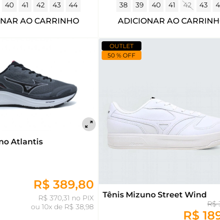
38
39
40
41
42
43
4
40
41
42
43
44
ADICIONAR AO CARRIN
ONAR AO CARRINHO
OUTLET
50 % OFF
no Atlantis
R$ 389,80
Tênis Mizuno Street Wind
R$ 370,31 no PIX
R$ 
ou
10x de R$ 38,98
R$ 18