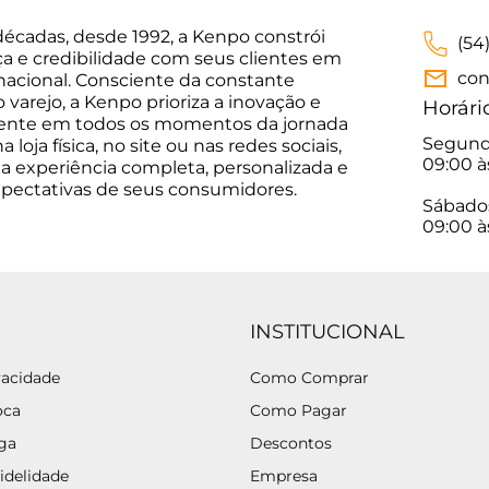
décadas, desde 1992, a Kenpo constrói
(54
ça e credibilidade com seus clientes em
con
 nacional. Consciente da constante
varejo, a Kenpo prioriza a inovação e
Horári
sente em todos os momentos da jornada
Segunda
 loja física, no site ou nas redes sociais,
09:00 à
a experiência completa, personalizada e
xpectativas de seus consumidores.
Sábado
09:00 à
INSTITUCIONAL
vacidade
Como Comprar
oca
Como Pagar
ega
Descontos
idelidade
Empresa