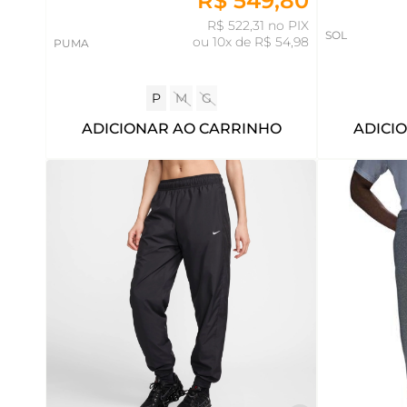
R$ 549,80
R$ 522,31 no PIX
SOL
ou
10x de R$ 54,98
PUMA
P
M
G
ADICIONAR AO CARRINHO
ADICI