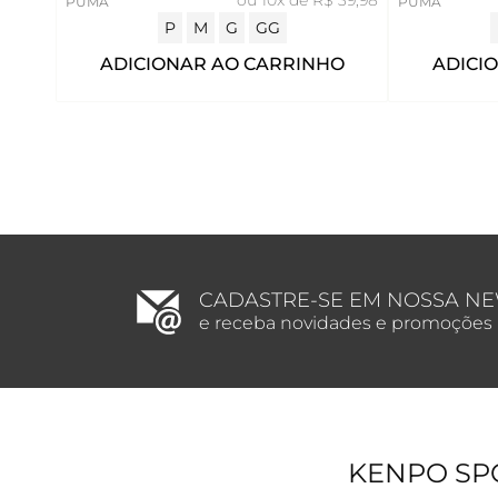
PUMA
PUMA
P
M
G
GG
ADICIONAR AO CARRINHO
ADICI
CADASTRE-SE EM NOSSA N
e receba novidades e promoções
KENPO SP