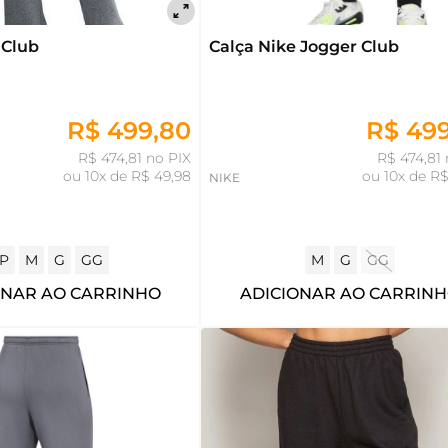
 Club
Calça Nike Jogger Club
R$ 499,80
R$ 49
R$ 474,81 no PIX
R$ 474,81 
ou
10x de R$ 49,98
ou
10x de R$
NIKE
P
M
G
GG
M
G
GG
ONAR AO CARRINHO
ADICIONAR AO CARRIN