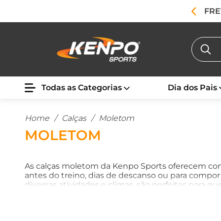
FRE
Todas as Categorias
Dia dos Pais
Home
/
Calças
/
Moletom
MOLETOM
As calças moletom da Kenpo Sports oferecem con
antes do treino, dias de descanso ou para compor
diversas atividades e climas, são perfeitas para q