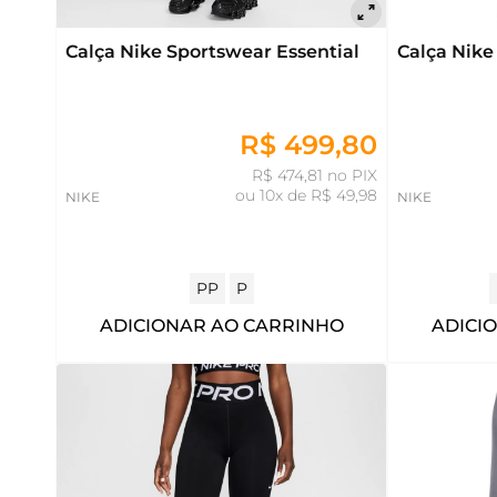
Calça Nike Sportswear Essential
Calça Nike
R$ 499,80
R$ 474,81 no PIX
ou
10x de R$ 49,98
NIKE
NIKE
PP
P
ADICIONAR AO CARRINHO
ADICI