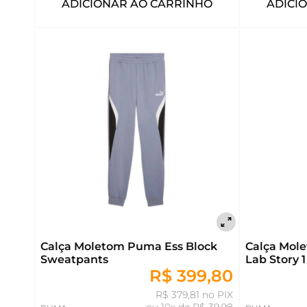
ADICIONAR AO CARRINHO
ADICI
Calça Moletom Puma Ess Block
Calça Mol
Sweatpants
Lab Story 
R$ 399,80
R$ 379,81 no PIX
ou
10x de R$ 39,98