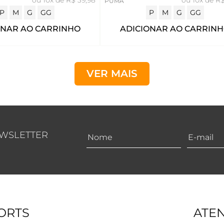
PUMA
P
M
G
GG
P
M
G
GG
ONAR AO CARRINHO
ADICIONAR AO CARRIN
VER MAIS
EWSLETTER
ORTS
ATE