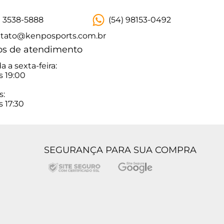
) 3538-5888
(54) 98153-0492
tato@kenposports.com.br
os de atendimento
 a sexta-feira:
s 19:00
s:
s 17:30
SEGURANÇA PARA SUA COMPRA