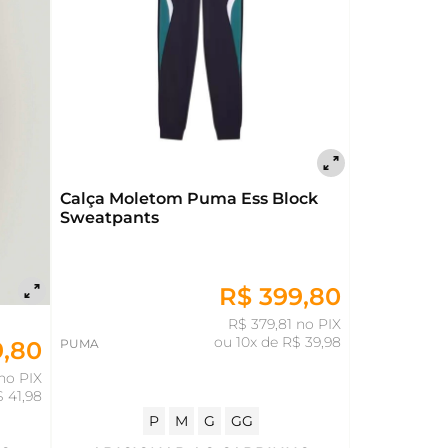
Calça Moletom Puma Ess Block
Sweatpants
R$ 399,80
R$ 379,81 no PIX
ou
10x de R$ 39,98
PUMA
9,80
no PIX
$ 41,98
P
M
G
GG