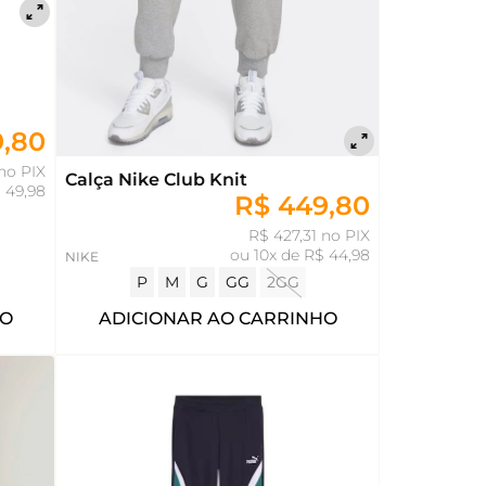
9,80
no PIX
Calça Nike Club Knit
 49,98
R$ 449,80
R$ 427,31 no PIX
ou
10x de R$ 44,98
NIKE
P
M
G
GG
2GG
HO
ADICIONAR AO CARRINHO