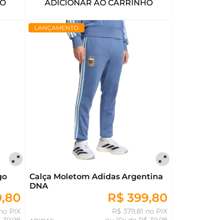
HO
ADICIONAR AO CARRINHO
LANÇAMENTO
go
Calça Moletom Adidas Argentina
DNA
9,80
R$ 399,80
no PIX
R$ 379,81 no PIX
 39,98
ou
10x de R$ 39,98