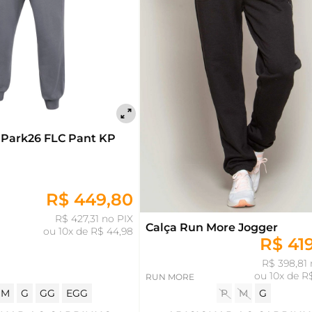
 Park26 FLC Pant KP
R$ 449,80
R$ 427,31 no PIX
Calça Run More Jogger
ou
10x de R$ 44,98
R$ 41
R$ 398,81 
ou
10x de R
RUN MORE
M
G
GG
EGG
P
M
G