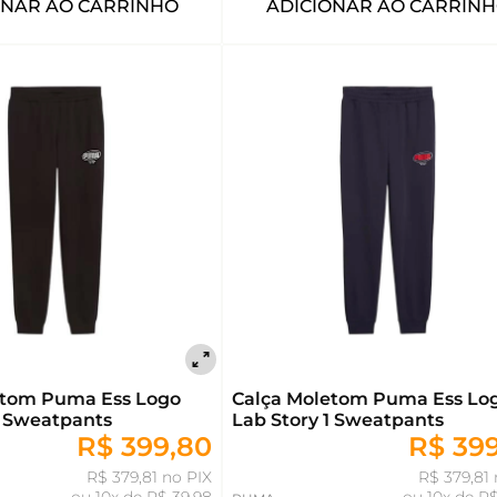
ONAR AO CARRINHO
ADICIONAR AO CARRIN
etom Puma Ess Logo
Calça Moletom Puma Ess Lo
1 Sweatpants
Lab Story 1 Sweatpants
R$ 399,80
R$ 39
R$ 379,81 no PIX
R$ 379,81 
ou
10x de R$ 39,98
ou
10x de R$