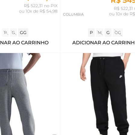
R$ 54
R$ 522,31 no PIX
R$ 522,31 
ou
10x de R$ 54,98
ou
10x de R$
COLUMBIA
P
G
GG
P
M
G
GG
ONAR AO CARRINHO
ADICIONAR AO CARRIN