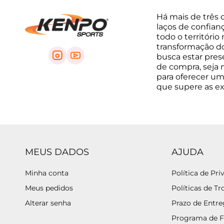
Há mais de três 
laços de confian
todo o território
transformação do 
busca estar pre
de compra, seja na
para oferecer um
que supere as e
MEUS DADOS
AJUDA
Minha conta
Política de Pri
Meus pedidos
Políticas de Tr
Alterar senha
Prazo de Entr
Programa de F