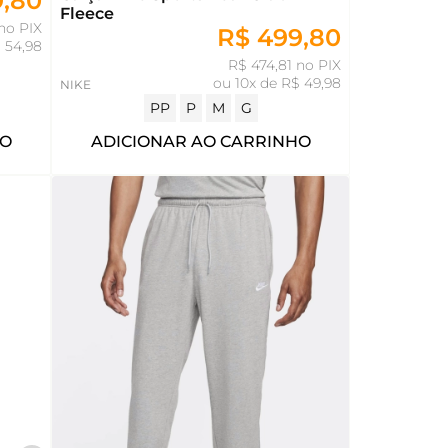
9,80
Fleece
no PIX
R$ 499,80
 54,98
R$ 474,81 no PIX
ou
10x de R$ 49,98
NIKE
PP
P
M
G
HO
ADICIONAR AO CARRINHO