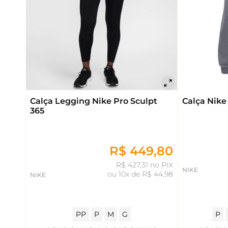
Calça Legging Nike Pro Sculpt
Calça Nike
365
R$ 449,80
R$ 427,31 no PIX
NIKE
ou
10x de R$ 44,98
NIKE
PP
P
M
G
P