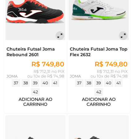
Chuteira Futsal Joma
Chuteira Futsal Joma Top
Rebound 2601
Flex 2632
R$ 749,80
R$ 749,80
R$ 712,31 no PIX
R$ 712,31 no PIX
JOMA
ou
10x de R$ 74,98
JOMA
ou
10x de R$ 74,98
37
38
39
40
41
37
38
39
40
41
42
42
ADICIONAR AO
ADICIONAR AO
CARRINHO
CARRINHO