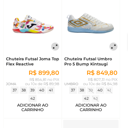
Chuteira Futsal Joma Top
Chuteira Futsal Umbro
Flex Reactive
Pro 5 Bump Kintsugi
R$ 899,80
R$ 849,80
R$ 854,81 no PIX
R$ 807,31 no PIX
JOMA
ou
10x de R$ 89,98
UMBRO
ou
10x de R$ 84,98
37
38
39
40
41
37
38
39
40
41
42
42
43
ADICIONAR AO
ADICIONAR AO
CARRINHO
CARRINHO