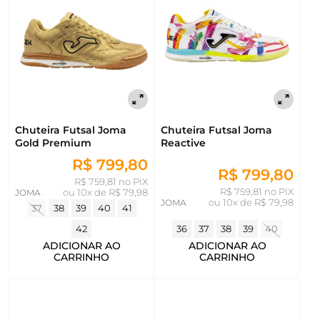
Chuteira Futsal Joma
Chuteira Futsal Joma
Gold Premium
Reactive
R$ 799,80
R$ 799,80
R$ 759,81 no PIX
R$ 759,81 no PIX
JOMA
ou
10x de R$ 79,98
JOMA
ou
10x de R$ 79,98
37
38
39
40
41
42
36
37
38
39
40
ADICIONAR AO
ADICIONAR AO
CARRINHO
CARRINHO