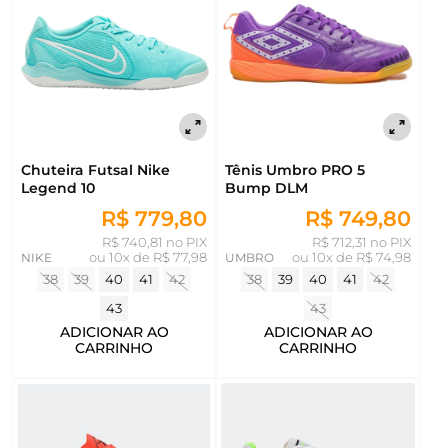
Chuteira Futsal Nike
Tênis Umbro PRO 5
Legend 10
Bump DLM
R$ 779,80
R$ 749,80
R$ 740,81 no PIX
R$ 712,31 no PIX
NIKE
ou
10x de R$ 77,98
UMBRO
ou
10x de R$ 74,98
38
39
40
41
42
38
39
40
41
42
43
43
ADICIONAR AO
ADICIONAR AO
CARRINHO
CARRINHO