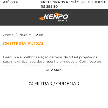
ATÉ 60%
FRETE GRÁTIS REGIÃO SUL E SUDESTE A
R$ 299,80
Home
/
Chuteira Futsal
CHUTEIRA FUTSAL
Descubra a melhor seleção de tênis de futsal projetados
para maximizar seu desempenho em quadra. Com foco em
conforto, durabilidade e aderência, nossas chuteiras são
VER MAIS
ideais para jogadores de todos os níveis. Encontre o
equilíbrio perfeito entre suporte e flexibilidade, garantindo
jogadas mais precisas e seguras.
FILTRAR / ORDENAR