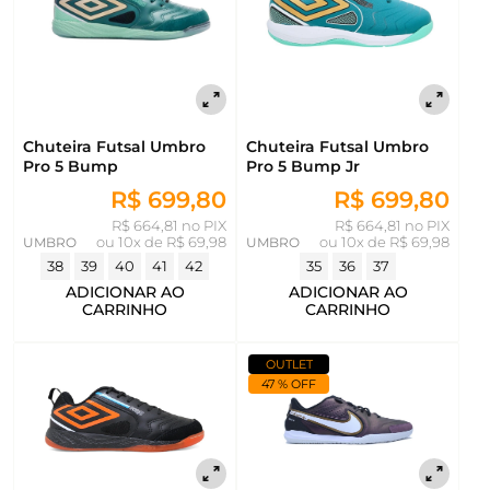
Chuteira Futsal Umbro
Chuteira Futsal Umbro
Pro 5 Bump
Pro 5 Bump Jr
R$ 699,80
R$ 699,80
R$ 664,81 no PIX
R$ 664,81 no PIX
UMBRO
ou
10x de R$ 69,98
UMBRO
ou
10x de R$ 69,98
38
39
40
41
42
35
36
37
ADICIONAR AO
ADICIONAR AO
CARRINHO
CARRINHO
OUTLET
47 % OFF