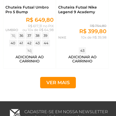
Chuteira Futsal Nike
Chuteira Futsal Umbro
Legend 9 Academy
Pro 5 Bump
R$ 649,80
R$ 754,80
R$ 617,31 no PIX
R$ 399,80
UMBRO
ou
10x de R$ 64,98
35
36
37
38
39
NIKE
10x de R$ 39,98
40
41
42
43
44
45
43
ADICIONAR AO
ADICIONAR AO
CARRINHO
CARRINHO
VER MAIS
CADASTRE-SE EM NOSSA NEWSLETTER