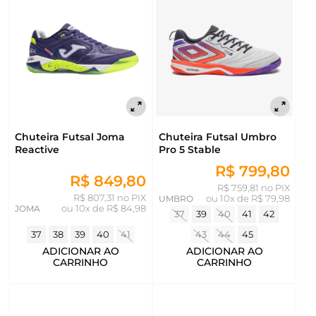
Chuteira Futsal Joma
Chuteira Futsal Umbro
Reactive
Pro 5 Stable
R$ 799,80
R$ 849,80
R$ 759,81 no PIX
R$ 807,31 no PIX
UMBRO
ou
10x de R$ 79,98
JOMA
ou
10x de R$ 84,98
37
39
40
41
42
37
38
39
40
41
43
44
45
ADICIONAR AO
ADICIONAR AO
CARRINHO
CARRINHO