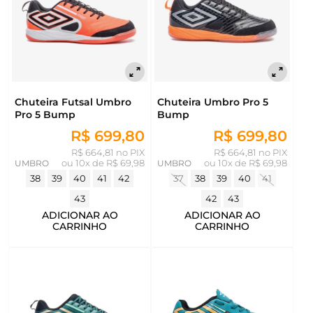
Chuteira Futsal Umbro
Chuteira Umbro Pro 5
Pro 5 Bump
Bump
R$ 699,80
R$ 699,80
R$ 664,81 no PIX
R$ 664,81 no PIX
UMBRO
ou
10x de R$ 69,98
UMBRO
ou
10x de R$ 69,98
38
39
40
41
42
37
38
39
40
41
43
42
43
ADICIONAR AO
ADICIONAR AO
CARRINHO
CARRINHO