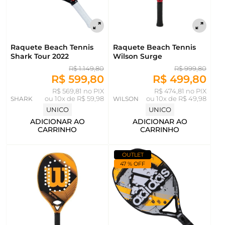
Raquete Beach Tennis
Raquete Beach Tennis
Shark Tour 2022
Wilson Surge
R$ 1.149,80
R$ 999,80
R$ 599,80
R$ 499,80
R$ 569,81 no PIX
R$ 474,81 no PIX
SHARK
ou
10x de R$ 59,98
WILSON
ou
10x de R$ 49,98
UNICO
UNICO
ADICIONAR AO
ADICIONAR AO
CARRINHO
CARRINHO
OUTLET
47 % OFF