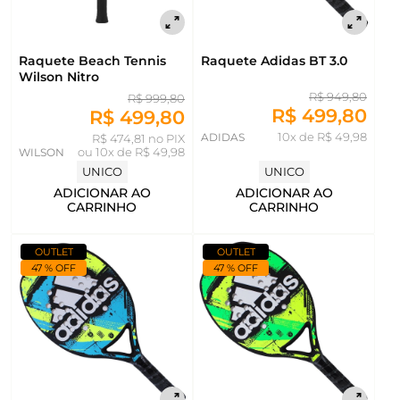
Raquete Beach Tennis
Raquete Adidas BT 3.0
Wilson Nitro
R$ 949,80
R$ 999,80
R$ 499,80
R$ 499,80
ADIDAS
10x de R$ 49,98
R$ 474,81 no PIX
WILSON
ou
10x de R$ 49,98
UNICO
UNICO
ADICIONAR AO
ADICIONAR AO
CARRINHO
CARRINHO
OUTLET
OUTLET
47 % OFF
47 % OFF