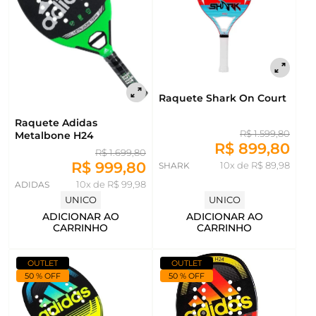
Raquete Shark On Court
Raquete Adidas
R$ 1.599,80
Metalbone H24
R$ 899,80
R$ 1.699,80
R$ 999,80
SHARK
10x de R$ 89,98
ADIDAS
10x de R$ 99,98
UNICO
UNICO
ADICIONAR AO
ADICIONAR AO
CARRINHO
CARRINHO
OUTLET
OUTLET
50 % OFF
50 % OFF