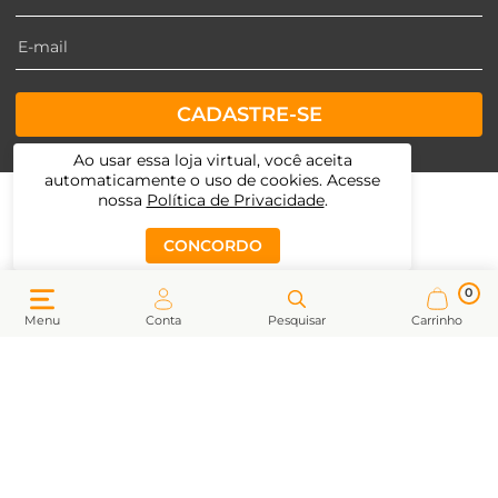
CADASTRE-SE
Ao usar essa loja virtual, você aceita
automaticamente o uso de cookies. Acesse
nossa
Política de Privacidade
.
CONCORDO
0
Menu
Conta
Pesquisar
Carrinho
Há mais de três décadas, desde 1992, a Kenpo constrói laços
de confiança e credibilidade com seus clientes em todo o
território nacional. Consciente da constante transformação
do varejo, a Kenpo prioriza a inovação e busca estar presente
em todos os momentos da jornada de compra, seja na loja
física, no site ou nas redes sociais, para oferecer uma
experiência completa, personalizada e que supere as
expectativas de seus consumidores.