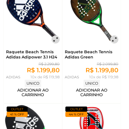
Raquete Beach Tennis
Raquete Beach Tennis
Adidas Adipower 3.1 H24
Adidas Green
R$ 2.299,80
R$ 2.099,80
R$ 1.199,80
R$ 1.199,80
ADIDAS
10x de R$ 119,98
ADIDAS
10x de R$ 119,98
UNICO
UNICO
ADICIONAR AO
ADICIONAR AO
CARRINHO
CARRINHO
OUTLET
OUTLET
41 % OFF
44 % OFF