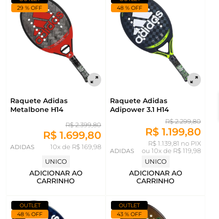
29 % OFF
48 % OFF
Raquete Adidas
Raquete Adidas
Metalbone H14
Adipower 3.1 H14
R$ 2.299,80
R$ 2.399,80
R$ 1.199,80
R$ 1.699,80
R$ 1.139,81 no PIX
ADIDAS
10x de R$ 169,98
ADIDAS
ou
10x de R$ 119,98
UNICO
UNICO
ADICIONAR AO
ADICIONAR AO
CARRINHO
CARRINHO
OUTLET
OUTLET
48 % OFF
43 % OFF