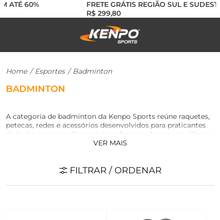
M ATÉ 60%
FRETE GRÁTIS REGIÃO SUL E SUDESTE
R$ 299,80
Home
/
Esportes
/
Badminton
BADMINTON
A categoria de badminton da Kenpo Sports reúne raquetes,
petecas, redes e acessórios desenvolvidos para praticantes
de todos os níveis. Os produtos oferecem leveza, equilíbrio e
VER MAIS
durabilidade, proporcionando maior controle e velocidade
nos movimentos. Seja para lazer, treino ou competição, aqui
você encontra tudo o que precisa para dominar a quadra
FILTRAR / ORDENAR
com técnica e agilidade.