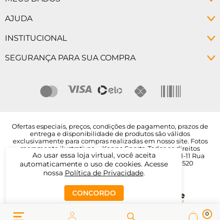
Minha conta
AJUDA
Meus pedidos
Política de Privacidade
INSTITUCIONAL
Alterar senha
Políticas de Troca
Como Comprar
SEGURANÇA PARA SUA COMPRA
Prazo de Entrega
Como Pagar
Programa de Fidelidade
Descontos
Empresa
Nossas Lojas
Segurança
Ofertas especiais, preços, condições de pagamento, prazos de
entrega e disponibilidade de produtos são válidos
exclusivamente para compras realizadas em nosso site. Fotos
meramente ilustrativas. – Kenpo Sports. Todos os direitos
Ao usar essa loja virtual, você aceita
reservados. KS SPORTS LTDA – CNPJ: 38.220.393/0001-11 Rua
Sinimbu, 1588 - Centro, Caxias do Sul - RS, 95020-520
automaticamente o uso de cookies. Acesse
nossa
Política de Privacidade
.
CONCORDO
0