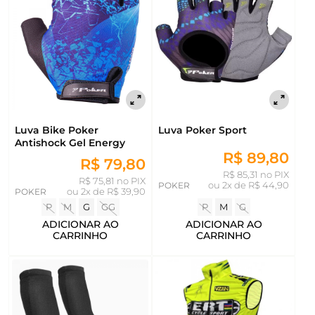
Luva Bike Poker
Luva Poker Sport
Antishock Gel Energy
R$ 89,80
R$ 79,80
R$ 85,31 no PIX
R$ 75,81 no PIX
POKER
ou
2x de R$ 44,90
POKER
ou
2x de R$ 39,90
P
M
G
GG
P
M
G
ADICIONAR AO
ADICIONAR AO
CARRINHO
CARRINHO