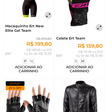
Macaquinho Ert New
Elite Gel Team
Colete Ert Team
R$ 399,80
R$ 199,80
R$ 159,80
R$ 189,81 no PIX
R$ 151,81 no PIX
ERT
ou
6x de R$ 33,30
ERT
ou
5x de R$ 31,96
P
M
P
M
ADICIONAR AO
ADICIONAR AO
CARRINHO
CARRINHO
OUTLET
29 % OFF