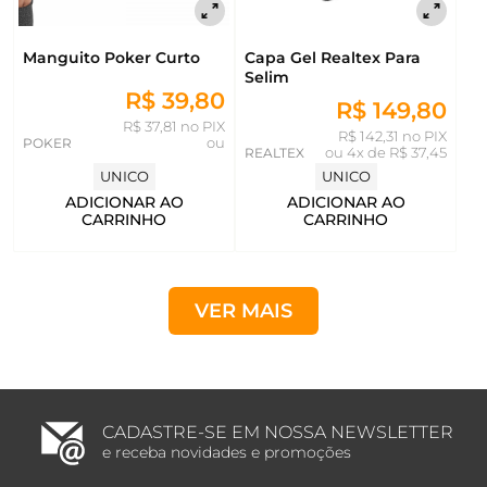
Manguito Poker Curto
Capa Gel Realtex Para
Selim
R$ 39,80
R$ 149,80
R$ 37,81 no PIX
R$ 142,31 no PIX
POKER
ou
REALTEX
ou
4x de R$ 37,45
UNICO
UNICO
ADICIONAR AO
ADICIONAR AO
CARRINHO
CARRINHO
VER MAIS
CADASTRE-SE EM NOSSA NEWSLETTER
e receba novidades e promoções