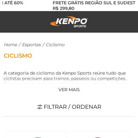
ATÉ 60%
FRETE GRÁTIS REGIÃO SUL E SUDESTE A
R$ 299,80
Home
/
Esportes
/
Ciclismo
CICLISMO
A categoria de ciclismo da Kenpo Sports reúne tudo que
ciclistas precisam para treinos, passeios ou competições.
Roupas com tecidos tecnológicos, capacetes, luvas, óculos e
VER MAIS
acessórios que garantem segurança, conforto térmico e
liberdade de movimento. Seja no asfalto, trilha ou urbano,
nossos produtos foram pensados para entregar
FILTRAR / ORDENAR
performance, proteção e resistência em qualquer desafio
sobre duas rodas.