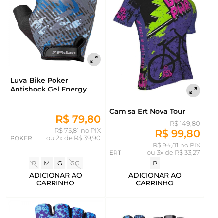
Luva Bike Poker
Antishock Gel Energy
Camisa Ert Nova Tour
R$ 79,80
R$ 149,80
R$ 75,81 no PIX
R$ 99,80
POKER
ou
2x de R$ 39,90
R$ 94,81 no PIX
ERT
ou
3x de R$ 33,27
P
M
G
GG
P
ADICIONAR AO
ADICIONAR AO
CARRINHO
CARRINHO