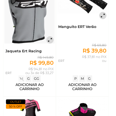
Manguito ERT Verão
R$ 69,80
R$ 39,80
Jaqueta Ert Racing
R$ 37,81 no PIX
R$ 149,80
ERT
ou
R$ 99,80
R$ 94,81 no PIX
ERT
ou
3x de R$ 33,27
P
M
G
M
G
GG
ADICIONAR AO
ADICIONAR AO
CARRINHO
CARRINHO
OUTLET
50 % OFF