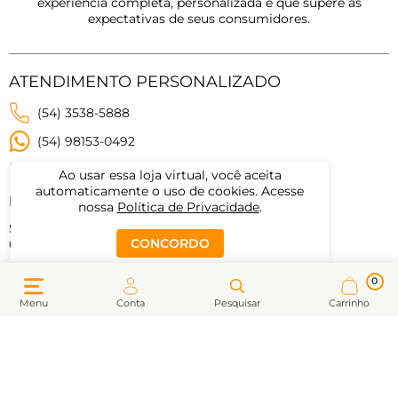
experiência completa, personalizada e que supere as
expectativas de seus consumidores.
ATENDIMENTO PERSONALIZADO
(54) 3538-5888
(54) 98153-0492
contato@kenposports.com.br
Ao usar essa loja virtual, você aceita
automaticamente o uso de cookies. Acesse
Horários de atendimento
nossa
Política de Privacidade
.
Segunda a sexta-feira:
CONCORDO
09:00 às 19:00
Sábados:
0
09:00 às 17:30
Menu
Conta
Pesquisar
Carrinho
MEUS DADOS