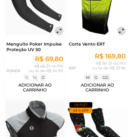
Manguito Poker Impulse
Corta Vento ERT
Proteção UV 50
R$ 169,80
R$ 69,80
R$ 161,31 no PIX
R$ 66,31 no PIX
ERT
ou
5x de R$ 33,96
POKER
ou
2x de R$ 34,90
P
M
G
M
G
GG
ADICIONAR AO
ADICIONAR AO
CARRINHO
CARRINHO
OUTLET
43 % OFF