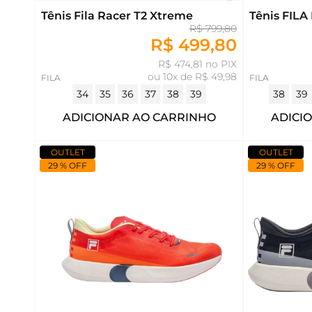
Tênis Fila Racer T2 Xtreme
Tênis FILA
R$ 799,80
R$ 499,80
R$ 474,81 no PIX
ou
10x de R$ 49,98
FILA
FILA
34
35
36
37
38
39
38
39
ADICIONAR AO CARRINHO
ADICI
OUTLET
OUTLET
29 % OFF
29 % OFF