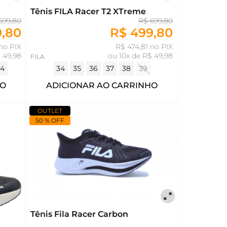
Tênis FILA Racer T2 XTreme
699,80
R$ 699,80
9,80
R$ 499,80
no PIX
R$ 474,81 no PIX
 49,98
ou
10x de R$ 49,98
FILA
4
34
35
36
37
38
39
HO
ADICIONAR AO CARRINHO
OUTLET
50 % OFF
Tênis Fila Racer Carbon