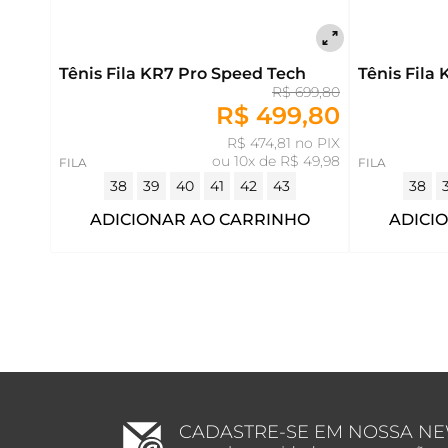
Tênis Fila KR7 Pro Speed Tech
Tênis Fila
R$ 699,80
R$ 499,80
R$ 474,81 no PIX
ou
10x de R$ 49,98
FILA
FILA
38
39
40
41
42
43
38
ADICIONAR AO CARRINHO
ADICI
CADASTRE-SE EM NOSSA N