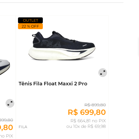
OUTLET
22 % OFF
Tênis Fila Float Maxxi 2 Pro
R$ 899,80
R$ 699,80
899,80
R$ 664,81 no PIX
9,80
ou
10x de R$ 69,98
FILA
no PIX