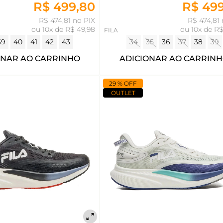
R$ 499,80
R$ 49
R$ 474,81 no PIX
R$ 474,81 
ou
10x de R$ 49,98
ou
10x de R$
FILA
39
40
41
42
43
34
35
36
37
38
39
ONAR AO CARRINHO
ADICIONAR AO CARRIN
29 % OFF
OUTLET