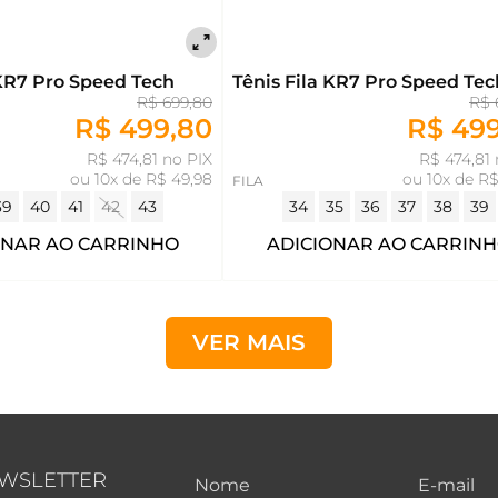
 KR7 Pro Speed Tech
Tênis Fila KR7 Pro Speed Tec
R$ 699,80
R$ 
R$ 499,80
R$ 49
R$ 474,81 no PIX
R$ 474,81 
ou
10x de R$ 49,98
ou
10x de R$
FILA
39
40
41
42
43
34
35
36
37
38
39
ONAR AO CARRINHO
ADICIONAR AO CARRIN
VER MAIS
EWSLETTER