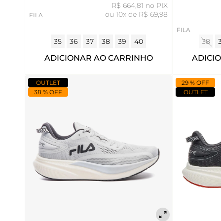
R$ 664,81 no PIX
ou
10x de R$ 69,98
FILA
FILA
35
36
37
38
39
40
38
ADICIONAR AO CARRINHO
ADICI
OUTLET
29 % OFF
38 % OFF
OUTLET