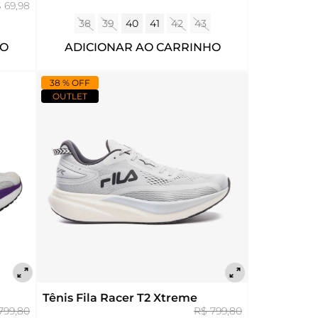
 69,98
38
39
40
41
42
43
ADICIONAR AO CARRINHO
HO
38 % OFF
OUTLET
Tênis Fila Racer T2 Xtreme
799,80
R$ 799,80