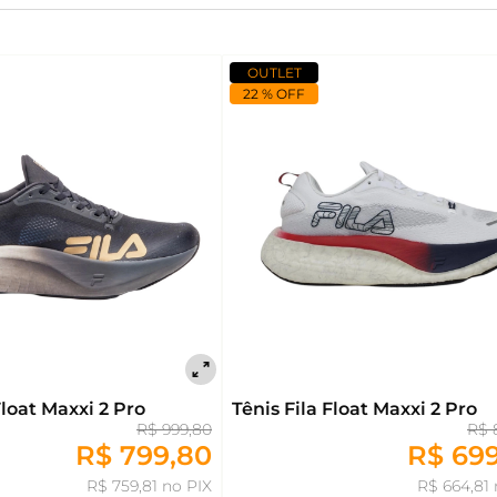
OUTLET
22 % OFF
Float Maxxi 2 Pro
Tênis Fila Float Maxxi 2 Pro
R$ 999,80
R$ 
R$ 799,80
R$ 69
R$ 759,81 no PIX
R$ 664,81 