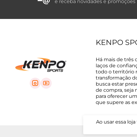
e receba novidades e promoções
KENPO SP
Há mais de três 
laços de confian
todo o território
transformação do 
busca estar pre
de compra, seja na
para oferecer um
que supere as e
Ao usar essa loj