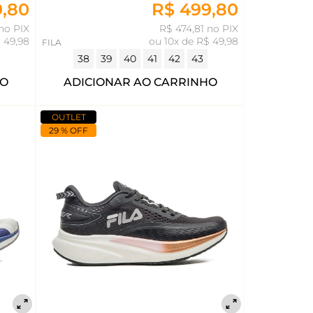
9,80
R$ 499,80
no PIX
R$ 474,81 no PIX
 49,98
ou
10x de R$ 49,98
FILA
38
39
40
41
42
43
HO
ADICIONAR AO CARRINHO
OUTLET
29 % OFF