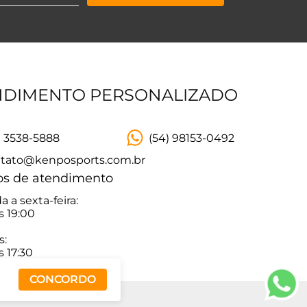
NDIMENTO PERSONALIZADO
) 3538-5888
(54) 98153-0492
tato@kenposports.com.br
os de atendimento
 a sexta-feira:
s 19:00
s:
s 17:30
CONCORDO