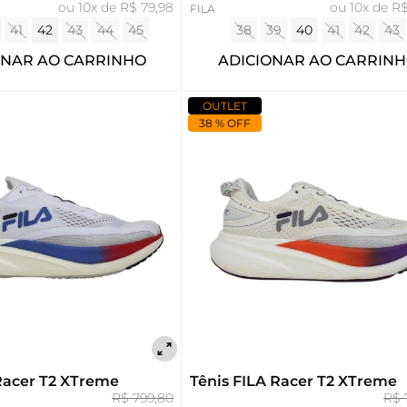
ou
10x de R$ 79,98
ou
10x de R$
FILA
41
42
43
44
45
38
39
40
41
42
43
ONAR AO CARRINHO
ADICIONAR AO CARRIN
OUTLET
38 % OFF
 Racer T2 XTreme
Tênis FILA Racer T2 XTreme
R$ 799,80
R$ 