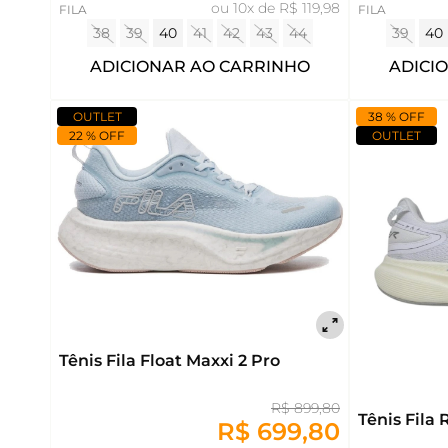
ou
10x de R$ 119,98
FILA
FILA
38
39
40
41
42
43
44
39
40
ADICIONAR AO CARRINHO
ADICI
OUTLET
38 % OFF
22 % OFF
OUTLET
Tênis Fila Float Maxxi 2 Pro
R$ 899,80
Tênis Fila
R$ 699,80