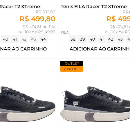
 Racer T2 XTreme
Tênis FILA Racer T2 XTreme
R$ 699,80
R$ 
R$ 499,80
R$ 49
R$ 474,81 no PIX
R$ 474,81 
ou
10x de R$ 49,98
ou
10x de R$
FILA
40
41
42
43
44
38
39
40
41
42
43
4
ONAR AO CARRINHO
ADICIONAR AO CARRIN
OUTLET
29 % OFF