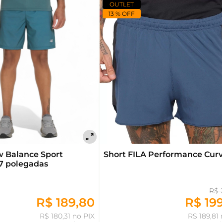
OUTLET
13 % OFF
w Balance Sport
Short FILA Performance Curve
 7 polegadas
R$ 
R$ 19
R$ 189,80
R$ 189,81
R$ 180,31 no PIX