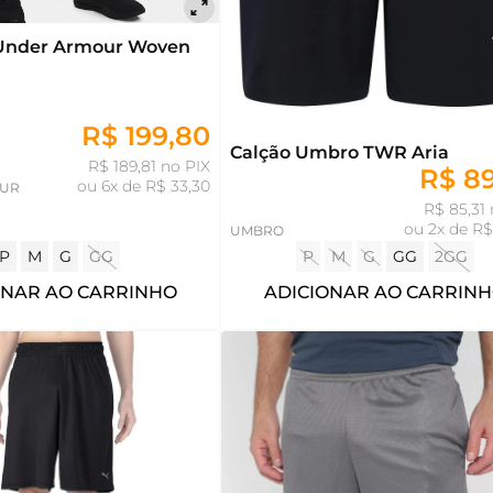
Under Armour Woven
R$ 199,80
Calção Umbro TWR Aria
R$ 189,81 no PIX
R$ 8
ou
6x de R$ 33,30
UR
R$ 85,31 
ou
2x de R$
UMBRO
P
M
G
GG
P
M
G
GG
2GG
ONAR AO CARRINHO
ADICIONAR AO CARRIN