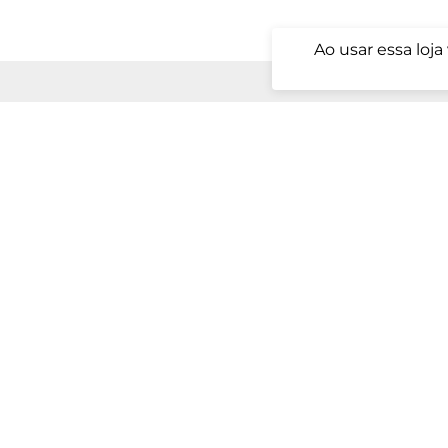
Ao usar essa loj
MEUS DADOS
AJUDA
Minha conta
Política de Pri
Meus pedidos
Políticas de Tr
Alterar senha
Prazo de Entr
Programa de F
Ofertas especiais, preços, condições de pagamento, pr
meramente ilustrativas. – Kenpo Sports. Todos os dir