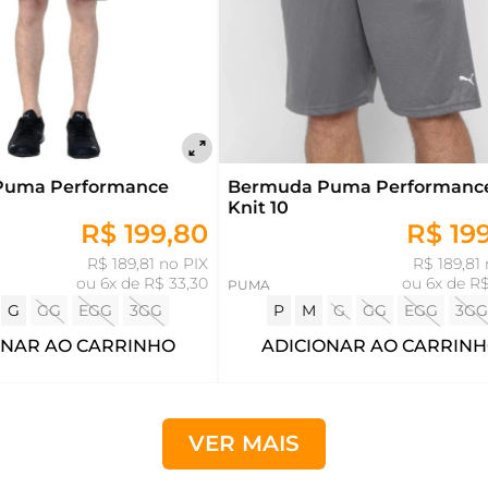
Puma Performance
Bermuda Puma Performanc
Knit 10
R$ 199,80
R$ 19
R$ 189,81 no PIX
R$ 189,81
ou
6x de R$ 33,30
ou
6x de R$
PUMA
G
GG
EGG
3GG
P
M
G
GG
EGG
3GG
ONAR AO CARRINHO
ADICIONAR AO CARRIN
VER MAIS