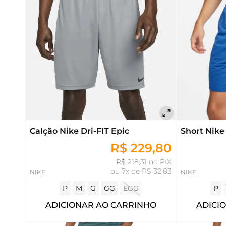
Calção Nike Dri-FIT Epic
Short Nike 
R$ 229,80
R$ 218,31 no PIX
ou
7x de R$ 32,83
NIKE
NIKE
P
M
G
GG
EGG
P
ADICIONAR AO CARRINHO
ADICI