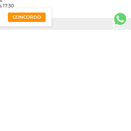
s:
s 17:30
CONCORDO
SEGURANÇA PARA SUA COMPRA
FORMAS DE PAGAMENTO
sivamente para compras realizadas em nosso site. Fotos
Sinimbu, 1588 - Centro, Caxias do Sul - RS, 95020-520