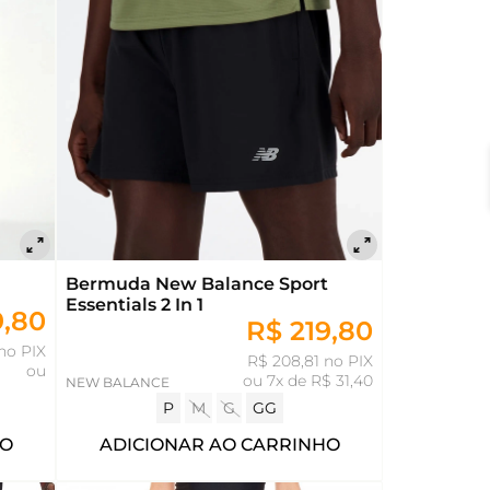
Bermuda New Balance Sport
Essentials 2 In 1
9,80
R$ 219,80
no PIX
R$ 208,81 no PIX
ou
ou
7x de R$ 31,40
NEW BALANCE
P
M
G
GG
HO
ADICIONAR AO CARRINHO