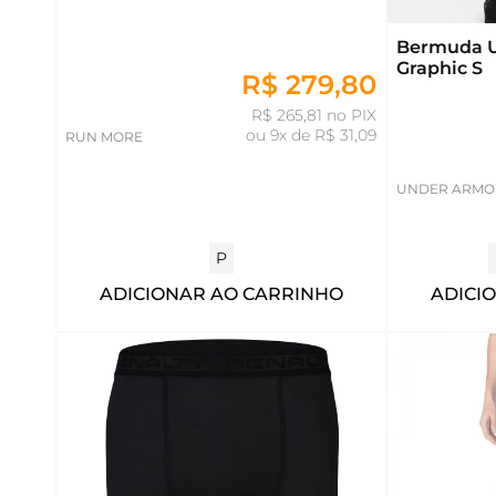
Bermuda 
Graphic S
R$ 279,80
R$ 265,81 no PIX
ou
9x de R$ 31,09
RUN MORE
UNDER ARMO
P
ADICI
ADICIONAR AO CARRINHO