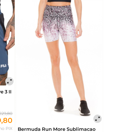
 3 II
229,80
9,80
 no PIX
Bermuda Run More Sublimacao