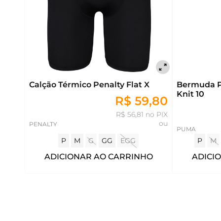
Calção Térmico Penalty Flat X
Bermuda 
Knit 10
R$ 59,80
R$ 56,81 no PIX
ou
PENALTY
PUMA
P
M
G
GG
EGG
P
M
ADICIONAR AO CARRINHO
ADICI