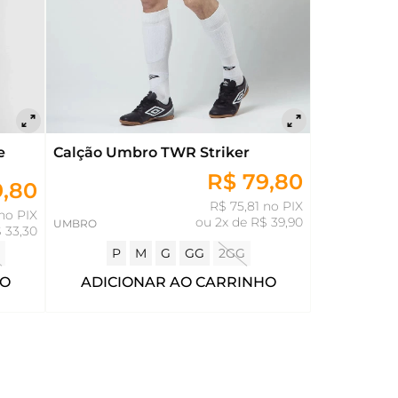
e
Calção Umbro TWR Striker
R$ 79,80
9,80
R$ 75,81 no PIX
 no PIX
ou
2x de R$ 39,90
UMBRO
 33,30
P
M
G
GG
2GG
HO
ADICIONAR AO CARRINHO