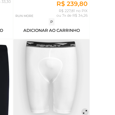
 33,30
R$ 239,80
R$ 227,81 no PIX
ou
7x de R$ 34,26
RUN MORE
P
HO
ADICIONAR AO CARRINHO