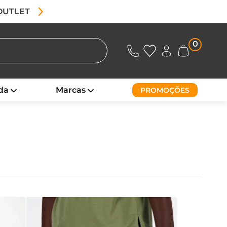
 OUTLET
0
da
Marcas
PROMOÇÕES