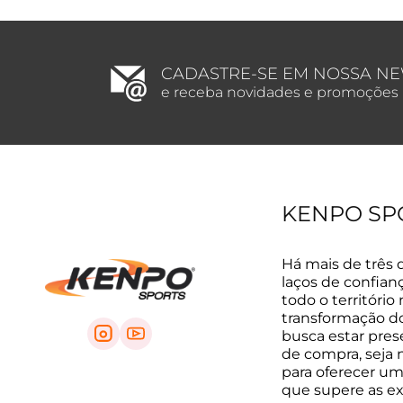
CADASTRE-SE EM NOSSA N
e receba novidades e promoções
KENPO SP
Há mais de três 
laços de confian
todo o território
transformação do 
busca estar pre
de compra, seja na
para oferecer um
que supere as e