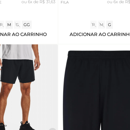
ou
6x de R$
ou
6x de R$ 31,63
FILA
E
P
M
G
GG
P
M
G
ONAR AO CARRINHO
ADICIONAR AO CARRIN