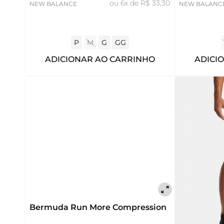
ou
6x de R$ 33,30
NEW BALANCE
NEW BALANC
P
M
G
GG
ADICIONAR AO CARRINHO
ADICI
Bermuda Run More Compression