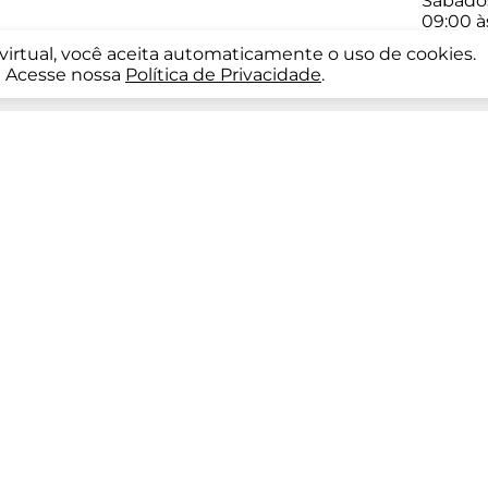
Sábado
09:00 à
a virtual, você aceita automaticamente o uso de cookies.
Acesse nossa
Política de Privacidade
.
INSTITUCIONAL
vacidade
Como Comprar
oca
Como Pagar
ega
Descontos
idelidade
Empresa
Nossas Lojas
Segurança
azos de entrega e disponibilidade de produtos são válidos exclu
eitos reservados. KS SPORTS LTDA – CNPJ: 38.220.393/0001-11 Rua 