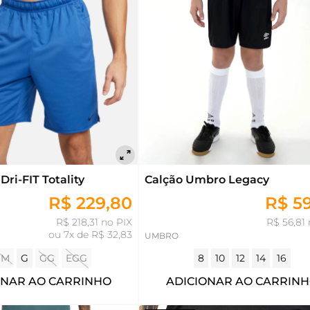
Dri-FIT Totality
Calção Umbro Legacy
R$ 229,80
R$ 5
R$ 218,31 no PIX
R$ 56,81 
ou
7x de R$ 32,83
UMBRO
M
G
GG
EGG
8
10
12
14
16
ONAR AO CARRINHO
ADICIONAR AO CARRIN