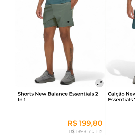
Shorts New Balance Essentials 2
Calção Ne
In 1
Essentials
R$ 199,80
R$ 189,81 no PIX