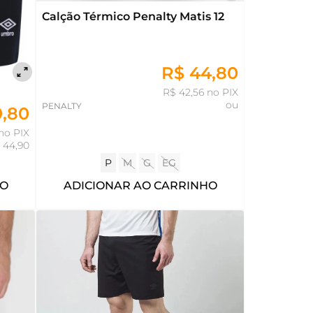
Calção Térmico Penalty Matis 12
R$ 44,80
R$ 42,56 no PIX
ou
PENALTY
9,80
no PIX
 44,90
P
M
G
EG
HO
ADICIONAR AO CARRINHO