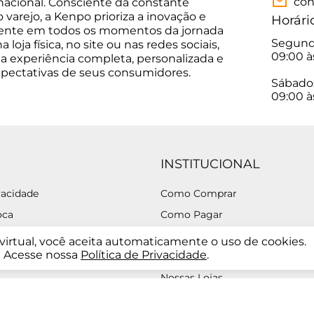
con
 nacional. Consciente da constante
varejo, a Kenpo prioriza a inovação e
Horári
sente em todos os momentos da jornada
Segunda
 loja física, no site ou nas redes sociais,
09:00 à
a experiência completa, personalizada e
xpectativas de seus consumidores.
Sábado
09:00 à
INSTITUCIONAL
vacidade
Como Comprar
oca
Como Pagar
ega
Descontos
a virtual, você aceita automaticamente o uso de cookies.
Acesse nossa
Política de Privacidade
.
idelidade
Empresa
Nossas Lojas
Segurança