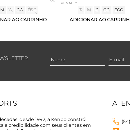
PENALTY
M
G
GG
EGG
P
M
G
GG
EGG
ONAR AO CARRINHO
ADICIONAR AO CARRIN
EWSLETTER
ORTS
ATE
décadas, desde 1992, a Kenpo constrói
(54
ça e credibilidade com seus clientes em