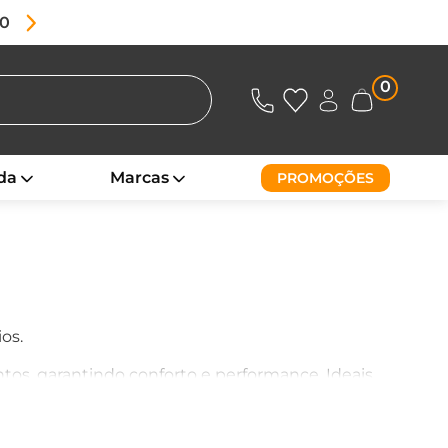
80
0
da
Marcas
PROMOÇÕES
os.
os, garantindo conforto e performance. Ideais