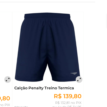
Calção Penalty Treino Termica
R$ 139,80
9,80
R$ 132,81 no PIX
no PIX
ou
4x de R$ 34,95