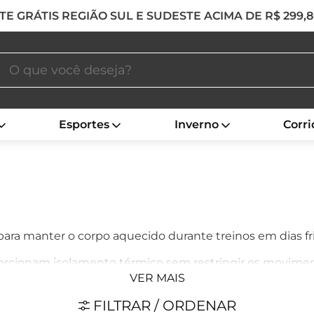
TE GRÁTIS REGIÃO SUL E SUDESTE ACIMA DE R$ 299,
Esportes
Inverno
Corri
ara manter o corpo aquecido durante treinos em dias fri
orcionam isolamento térmico sem restringir os moviment
ionais em climas amenos ou frios.
VER MAIS
FILTRAR / ORDENAR