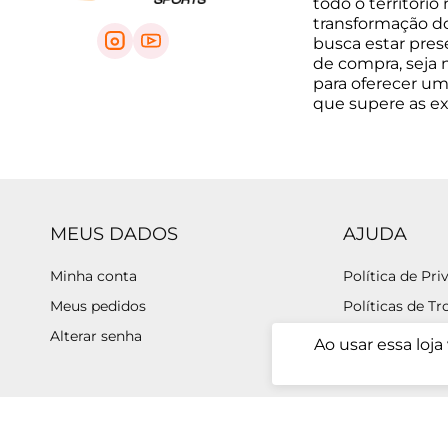
todo o território
transformação do 
busca estar pre
de compra, seja na
para oferecer um
que supere as e
MEUS DADOS
AJUDA
Minha conta
Política de Pri
Meus pedidos
Políticas de Tr
Alterar senha
Prazo de Entr
Ao usar essa loj
Programa de F