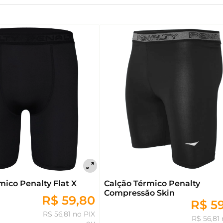
mico Penalty Flat X
Calção Térmico Penalty
Compressão Skin
R$ 59,80
R$ 5
R$ 56,81 no PIX
R$ 56,81 
ou