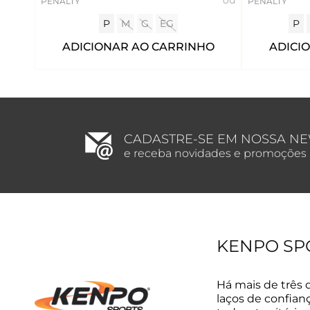
PENALTY
PENALTY
P
M
G
EG
P
ADICIONAR AO CARRINHO
ADICI
CADASTRE-SE EM NOSSA N
e receba novidades e promoções
KENPO SP
Há mais de três 
laços de confian