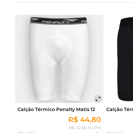
Calção Térmico Penalty Matis 12
Calção Tér
R$ 44,80
R$ 42,56 no PIX
ou