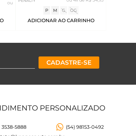
PENALTY
ou
P
M
G
GG
HO
ADICIONAR AO CARRINHO
CADASTRE-SE
NDIMENTO PERSONALIZADO
) 3538-5888
(54) 98153-0492