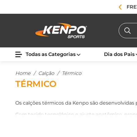
FRE
Todas as Categorias
Dia dos Pais
Home
/
Calção
/
Térmico
TÉRMICO
Os calções térmicos da Kenpo são desenvolvidas p
Com tecido tecnológico e ajuste anatômico, prop
para atividades ao ar livre, corridas e treinos func