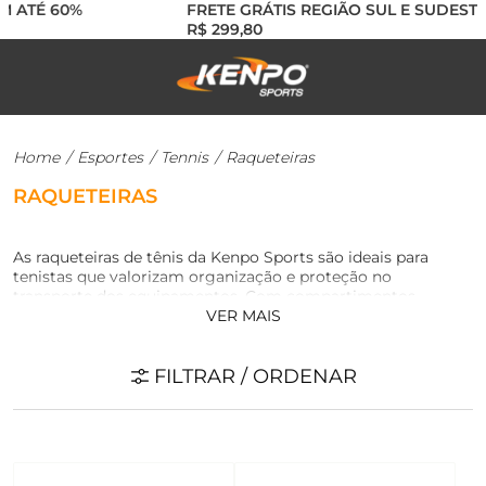
 ATÉ 60%
FRETE GRÁTIS REGIÃO SUL E SUDESTE 
R$ 299,80
Home
/
Esportes
/
Tennis
/
Raqueteiras
RAQUETEIRAS
As raqueteiras de tênis da Kenpo Sports são ideais para
tenistas que valorizam organização e proteção no
transporte dos equipamentos. Com compartimentos
VER MAIS
térmicos, divisórias internas e alças ajustáveis, garantem
praticidade e segurança para raquetes, bolas, calçados e
acessórios. Modelos funcionais e resistentes, perfeitos para
FILTRAR / ORDENAR
treinos, jogos e viagens, unindo estilo esportivo e eficiência.