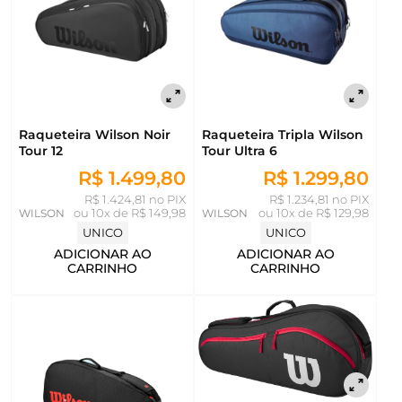
Raqueteira Wilson Noir
Raqueteira Tripla Wilson
Tour 12
Tour Ultra 6
R$ 1.499,80
R$ 1.299,80
R$ 1.424,81 no PIX
R$ 1.234,81 no PIX
WILSON
ou
10x de R$ 149,98
WILSON
ou
10x de R$ 129,98
UNICO
UNICO
ADICIONAR AO
ADICIONAR AO
CARRINHO
CARRINHO