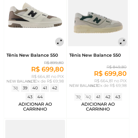
Tênis New Balance 550
Tênis New Balance 550
R$ 899,80
R$ 849,80
R$ 699,80
R$ 699,80
R$ 664,81 no PIX
R$ 664,81 no PIX
NEW BALANCE
ou
10x de R$ 69,98
NEW BALANCE
ou
10x de R$ 69,98
38
39
40
41
42
43
44
39
40
41
42
43
ADICIONAR AO
ADICIONAR AO
CARRINHO
CARRINHO