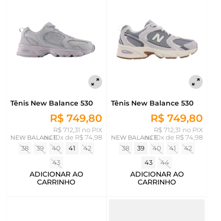
Tênis New Balance 530
Tênis New Balance 530
R$ 749,80
R$ 749,80
R$ 712,31 no PIX
R$ 712,31 no PIX
NEW BALANCE
ou
10x de R$ 74,98
NEW BALANCE
ou
10x de R$ 74,98
38
39
40
41
42
38
39
40
41
42
43
43
44
ADICIONAR AO
ADICIONAR AO
CARRINHO
CARRINHO