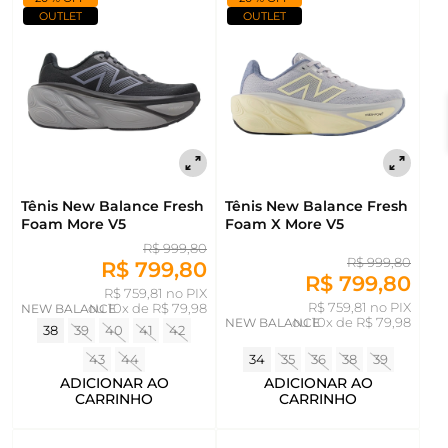
OUTLET
OUTLET
Tênis New Balance Fresh
Tênis New Balance Fresh
Foam More V5
Foam X More V5
R$ 999,80
R$ 999,80
R$ 799,80
R$ 799,80
R$ 759,81 no PIX
R$ 759,81 no PIX
NEW BALANCE
ou
10x de R$ 79,98
NEW BALANCE
ou
10x de R$ 79,98
38
39
40
41
42
43
44
34
35
36
38
39
ADICIONAR AO
ADICIONAR AO
CARRINHO
CARRINHO