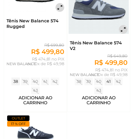
Tênis New Balance 574
Rugged
Tênis New Balance 574
R$ 699,80
V2
R$ 499,80
R$ 649,80
R$ 474,81 no PIX
R$ 499,80
NEW BALANCE
ou
10x de R$ 49,98
R$ 474,81 no PIX
NEW BALANCE
ou
10x de R$ 49,98
38
39
40
41
42
38
39
40
41
42
43
43
ADICIONAR AO
ADICIONAR AO
CARRINHO
CARRINHO
OUTLET
17 % OFF