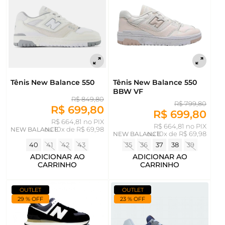
Tênis New Balance 550
Tênis New Balance 550
BBW VF
R$ 849,80
R$ 799,80
R$ 699,80
R$ 699,80
R$ 664,81 no PIX
R$ 664,81 no PIX
NEW BALANCE
ou
10x de R$ 69,98
NEW BALANCE
ou
10x de R$ 69,98
40
41
42
43
35
36
37
38
39
ADICIONAR AO
ADICIONAR AO
CARRINHO
CARRINHO
OUTLET
OUTLET
29 % OFF
23 % OFF