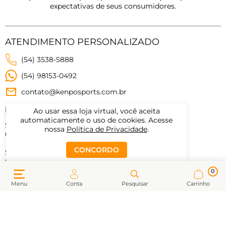
expectativas de seus consumidores.
ATENDIMENTO PERSONALIZADO
(54) 3538-5888
(54) 98153-0492
contato@kenposports.com.br
Horários de atendimento
Ao usar essa loja virtual, você aceita
automaticamente o uso de cookies. Acesse
Segunda a sexta-feira:
nossa
Política de Privacidade
.
09:00 às 19:00
CONCORDO
Sábados:
09:00 às 17:30
0
Menu
Conta
Pesquisar
Carrinho
MEUS DADOS