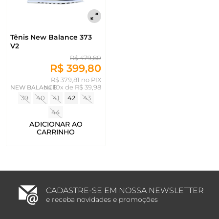
Tênis New Balance 373
V2
R$ 479,80
R$ 399,80
R$ 379,81 no PIX
NEW BALANCE
ou
10x de R$ 39,98
39
40
41
42
43
44
ADICIONAR AO
CARRINHO
CADASTRE-SE EM NOSSA NEWSLETTER
e receba novidades e promoções