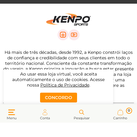
Há mais de três décadas, desde 1992, a Kenpo constrói laços
de confiança e credibilidade com seus clientes em todo o
território nacional. Consciente da constante transformação
do varejo, a Kenpo prioriza a inovação e busca estar presente
Ao usar essa loja virtual, você aceita
em todos os momentos da jornada de compra, seja na loja
automaticamente o uso de cookies. Acesse
física, no site ou nas redes sociais, para oferecer uma
nossa
Política de Privacidade
.
experiência completa, personalizada e que supere as
expectativas de seus consumidores.
CONCORDO
0
ATENDIMENTO PERSONALIZADO
Menu
Conta
Pesquisar
Carrinho
(54) 3538-5888
(54) 98153-0492