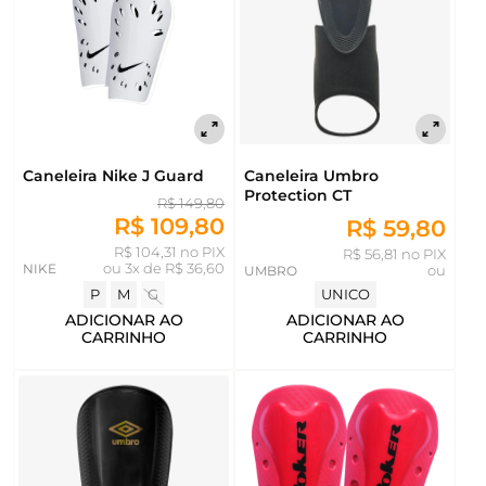
Caneleira Nike J Guard
Caneleira Umbro
Protection CT
R$ 149,80
R$ 109,80
R$ 59,80
R$ 104,31 no PIX
R$ 56,81 no PIX
NIKE
ou
3x de R$ 36,60
UMBRO
ou
P
M
G
UNICO
ADICIONAR AO
ADICIONAR AO
CARRINHO
CARRINHO