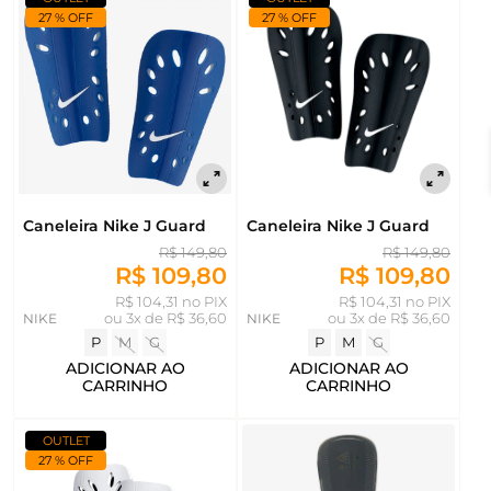
27 % OFF
27 % OFF
Caneleira Nike J Guard
Caneleira Nike J Guard
R$ 149,80
R$ 149,80
R$ 109,80
R$ 109,80
R$ 104,31 no PIX
R$ 104,31 no PIX
NIKE
ou
3x de R$ 36,60
NIKE
ou
3x de R$ 36,60
P
M
G
P
M
G
ADICIONAR AO
ADICIONAR AO
CARRINHO
CARRINHO
OUTLET
27 % OFF