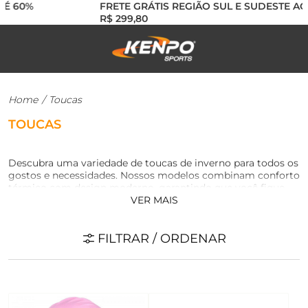
 60%
FRETE GRÁTIS REGIÃO SUL E SUDESTE ACIM
R$ 299,80
Home
/
Toucas
TOUCAS
Descubra uma variedade de toucas de inverno para todos os
gostos e necessidades. Nossos modelos combinam conforto
térmico com design moderno, garantindo que você fique
VER MAIS
aquecido sem perder o estilo. Explore nossa coleção e
escolha sua touca ideal para esta temporada de inverno.
FILTRAR / ORDENAR