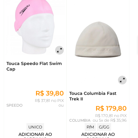
Touca Speedo Flat Swim
Cap
R$ 39,80
Touca Columbia Fast
Trek II
R$ 37,81 no PIX
SPEEDO
ou
R$ 179,80
R$ 170,81 no PIX
COLUMBIA
ou
5x de R$ 35,96
UNICO
P/M
G/GG
ADICIONAR AO
ADICIONAR AO