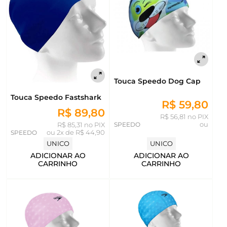
Touca Speedo Dog Cap
Touca Speedo Fastshark
R$ 59,80
R$ 89,80
R$ 56,81 no PIX
SPEEDO
ou
R$ 85,31 no PIX
SPEEDO
ou
2x de R$ 44,90
UNICO
UNICO
ADICIONAR AO
ADICIONAR AO
CARRINHO
CARRINHO