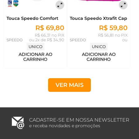
Touca Speedo Comfort
Touca Speedo Xtrafit Cap
R$ 69,80
R$ 59,80
R$ 66,31 no PIX
R$ 56,81 no PIX
SPEEDO
ou
2x de R$ 34,90
SPEEDO
ou
UNICO
UNICO
ADICIONAR AO
ADICIONAR AO
CARRINHO
CARRINHO
VER MAIS
CADASTRE-SE EM NOSSA NEWSLETTER
e receba novidades e promoções