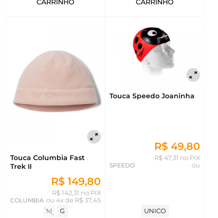
CARRINHO
CARRINHO
Touca Speedo Joaninha
R$ 49,80
Touca Columbia Fast
R$ 47,31 no PIX
SPEEDO
ou
Trek II
R$ 149,80
R$ 142,31 no PIX
COLUMBIA
ou
4x de R$ 37,45
UNICO
M
G