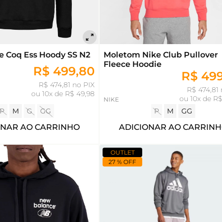
e Coq Ess Hoody SS N2
Moletom Nike Club Pullover
Fleece Hoodie
R$ 499,80
R$ 49
R$ 474,81 no PIX
R$ 474,81 
ou
10x de R$ 49,98
ou
10x de R$
NIKE
P
M
G
GG
P
M
GG
ONAR AO CARRINHO
ADICIONAR AO CARRIN
OUTLET
27 % OFF