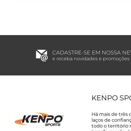
CADASTRE-SE EM NOSSA N
e receba novidades e promoções
KENPO SP
Há mais de três 
laços de confian
todo o território