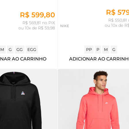
R$ 57
R$ 599,80
R$ 550,81 
R$ 569,81 no PIX
ou
10x de R
NIKE
ou
10x de R$ 59,98
M
G
GG
EGG
PP
P
M
G
ONAR AO CARRINHO
ADICIONAR AO CARRIN