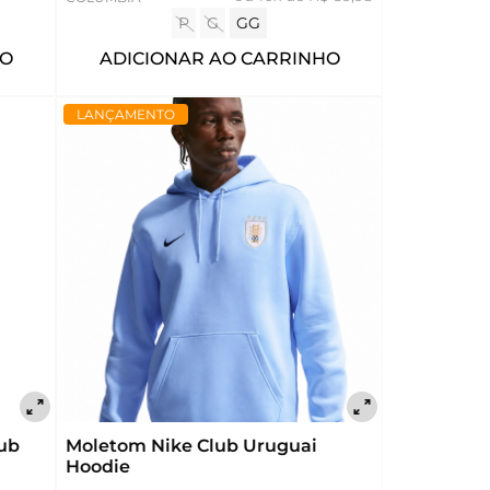
P
G
GG
ADICIONAR AO CARRINHO
HO
LANÇAMENTO
ub
Moletom Nike Club Uruguai
Hoodie