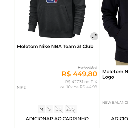
Moletom Nike NBA Team 31 Club
R$ 639,80
Moletom N
R$ 449,80
Logo
R$ 427,31 no PIX
ou
10x de R$ 44,98
NIKE
NEW BALANC
M
G
GG
2GG
ADICIONAR AO CARRINHO
ADICI