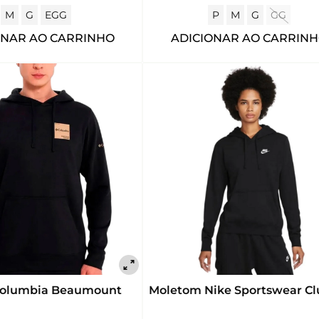
M
G
EGG
P
M
G
GG
ONAR AO CARRINHO
ADICIONAR AO CARRIN
Columbia Beaumount
Moletom Nike Sportswear Cl