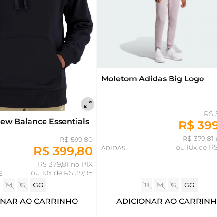
Moletom Adidas Big Logo
R$ 
ew Balance Essentials
R$ 39
R$ 379,81 
R$ 599,80
ou
10x de R$
R$ 399,80
ADIDAS
R$ 379,81 no PIX
ou
10x de R$ 39,98
E
M
G
GG
P
M
G
GG
ONAR AO CARRINHO
ADICIONAR AO CARRIN