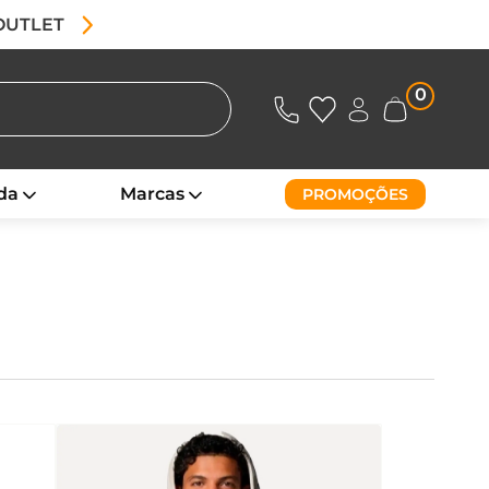
 OUTLET
0
da
Marcas
PROMOÇÕES