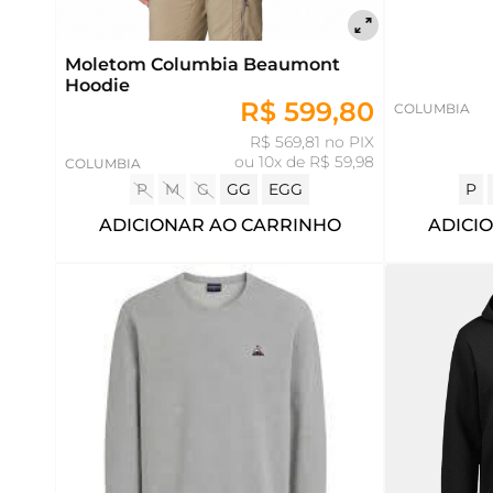
Moletom Columbia Beaumont
Hoodie
R$ 599,80
COLUMBIA
R$ 569,81 no PIX
ou
10x de R$ 59,98
COLUMBIA
P
M
G
GG
EGG
P
ADICIONAR AO CARRINHO
ADICI