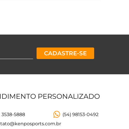
CADASTRE-SE
NDIMENTO PERSONALIZADO
) 3538-5888
(54) 98153-0492
tato@kenposports.com.br