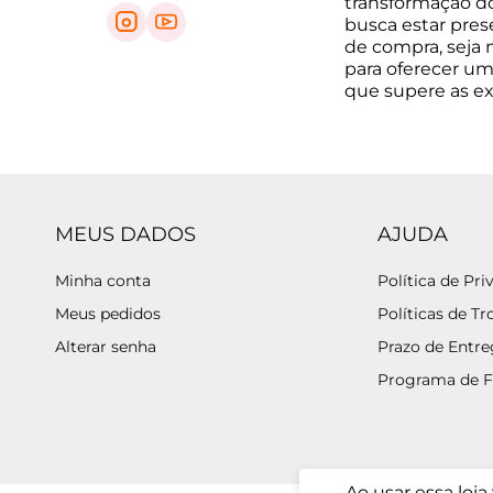
transformação do 
busca estar pre
de compra, seja na
para oferecer um
que supere as e
MEUS DADOS
AJUDA
Minha conta
Política de Pri
Meus pedidos
Políticas de Tr
Alterar senha
Prazo de Entr
Programa de F
Ao usar essa loj