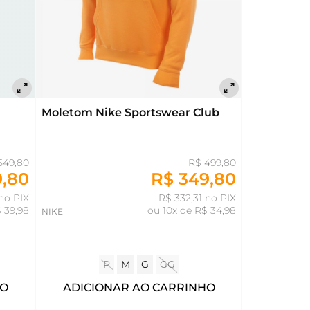
Moletom Nike Sportswear Club
549,80
R$ 499,80
9,80
R$ 349,80
no PIX
R$ 332,31 no PIX
 39,98
ou
10x de R$ 34,98
NIKE
P
M
G
GG
HO
ADICIONAR AO CARRINHO