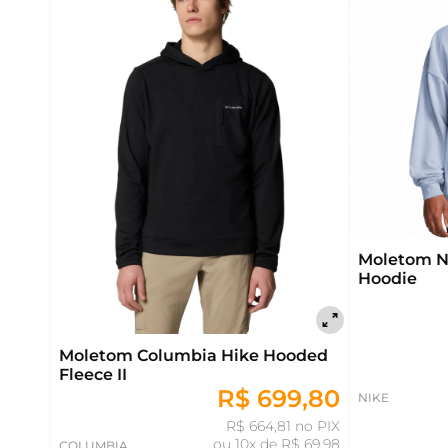
Moletom N
Hoodie
Moletom Columbia Hike Hooded
Fleece II
R$ 699,80
NIKE
R$ 664,81 no PIX
ou
10x de R$ 69,98
COLUMBIA