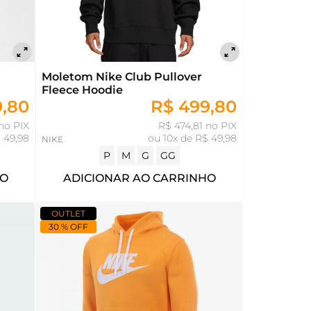
Moletom Nike Club Pullover
Fleece Hoodie
9,80
R$ 499,80
no PIX
R$ 474,81 no PIX
 49,98
ou
10x de R$ 49,98
NIKE
P
M
G
GG
HO
ADICIONAR AO CARRINHO
OUTLET
30 % OFF