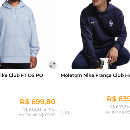
ike Club FT OS PO
Moletom Nike França Club H
R$ 63
R$ 699,80
R$ 607,81 
R$ 664,81 no PIX
ou
10x de R$
NIKE
ou
10x de R$ 69,98