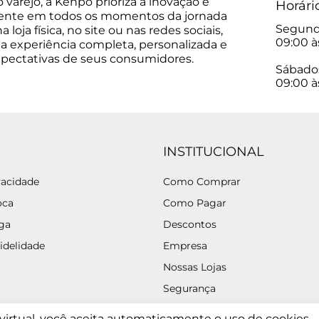
varejo, a Kenpo prioriza a inovação e
Horári
sente em todos os momentos da jornada
Segunda
 loja física, no site ou nas redes sociais,
09:00 à
a experiência completa, personalizada e
xpectativas de seus consumidores.
Sábado
09:00 à
INSTITUCIONAL
vacidade
Como Comprar
oca
Como Pagar
ega
Descontos
idelidade
Empresa
Nossas Lojas
Segurança
a virtual, você aceita automaticamente o uso de cookies.