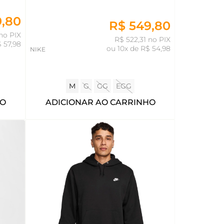
9,80
R$ 549,80
no PIX
R$ 522,31 no PIX
$ 57,98
ou
10x de R$ 54,98
NIKE
M
G
GG
EGG
HO
ADICIONAR AO CARRINHO