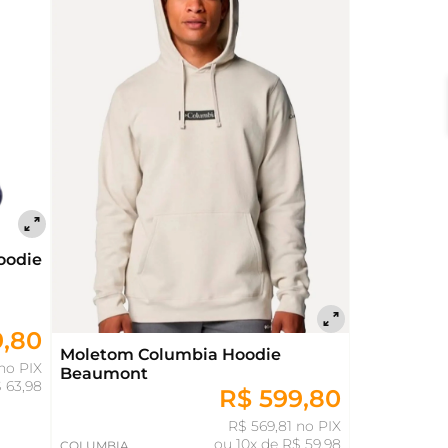
oodie
9,80
Moletom Columbia Hoodie
no PIX
Beaumont
 63,98
R$ 599,80
R$ 569,81 no PIX
ou
10x de R$ 59,98
COLUMBIA