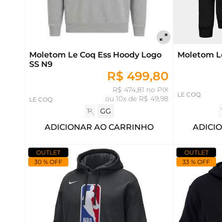
Moletom Le Coq Ess Hoody Logo
Moletom L
SS N9
R$ 499,80
R$ 474,81 no PIX
LE COQ
ou
10x de R$ 49,98
LE COQ
P
GG
ADICIONAR AO CARRINHO
ADICI
OUTLET
OUTLET
30 % OFF
33 % OFF