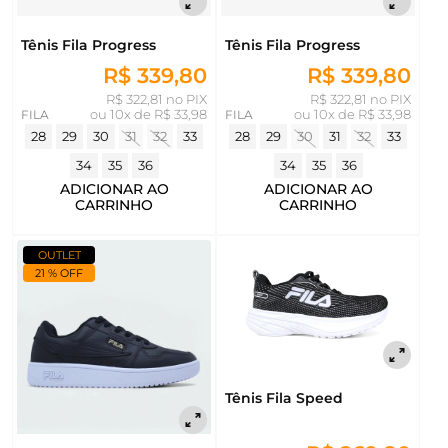
Tênis Fila Progress
Tênis Fila Progress
R$ 339,80
R$ 339,80
R$ 322,81 no PIX
R$ 322,81 no PIX
FILA
ou
10x de R$ 33,98
FILA
ou
10x de R$ 33,98
28
29
30
31
32
33
28
29
30
31
32
33
34
35
36
34
35
36
ADICIONAR AO
ADICIONAR AO
CARRINHO
CARRINHO
OUTLET
21 % OFF
Tênis Fila Speed