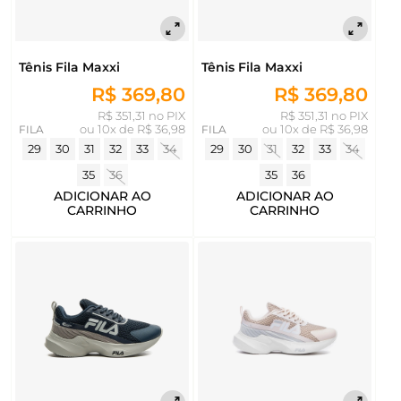
Tênis Fila Maxxi
Tênis Fila Maxxi
R$ 369,80
R$ 369,80
R$ 351,31 no PIX
R$ 351,31 no PIX
FILA
ou
10x de R$ 36,98
FILA
ou
10x de R$ 36,98
29
30
31
32
33
34
29
30
31
32
33
34
35
36
35
36
ADICIONAR AO
ADICIONAR AO
CARRINHO
CARRINHO