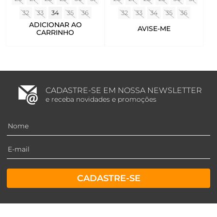
32
33
34
35
36
32
33
34
35
36
ADICIONAR AO
AVISE-ME
CARRINHO
CADASTRE-SE EM NOSSA NEWSLETTER
e receba novidades e promoções
CADASTRE-SE