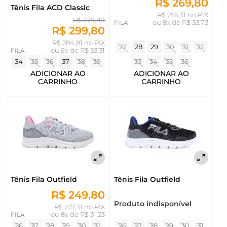
R$ 269,80
Tênis Fila ACD Classic
R$ 256,31 no PIX
R$ 379,80
FILA
ou
8x de R$ 33,73
R$ 299,80
R$ 284,81 no PIX
27
28
29
30
31
32
FILA
ou
9x de R$ 33,31
33
34
35
36
34
35
36
37
38
39
ADICIONAR AO
ADICIONAR AO
CARRINHO
CARRINHO
Tênis Fila Outfield
Tênis Fila Outfield
R$ 249,80
Produto indisponível
R$ 237,31 no PIX
FILA
ou
8x de R$ 31,23
26
27
28
29
30
31
26
27
28
29
30
31