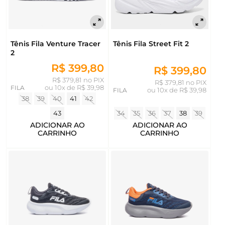
Tênis Fila Venture Tracer
Tênis Fila Street Fit 2
2
R$ 399,80
R$ 399,80
R$ 379,81 no PIX
R$ 379,81 no PIX
FILA
ou
10x de R$ 39,98
FILA
ou
10x de R$ 39,98
38
39
40
41
42
43
34
35
36
37
38
39
ADICIONAR AO
ADICIONAR AO
CARRINHO
CARRINHO