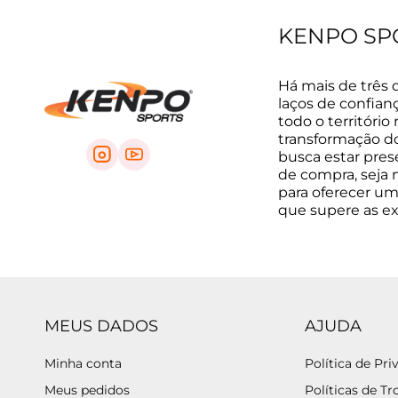
KENPO SP
Há mais de três 
laços de confian
todo o território
transformação do 
busca estar pre
de compra, seja na
para oferecer um
que supere as e
MEUS DADOS
AJUDA
Minha conta
Política de Pri
Meus pedidos
Políticas de Tr