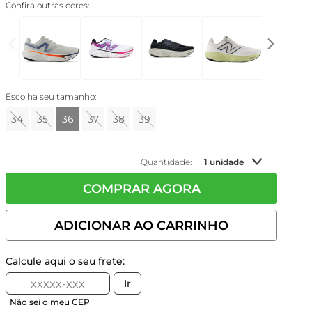
Confira outras cores:
Escolha seu tamanho:
34
35
36
37
38
39
Quantidade:
1 unidade
COMPRAR AGORA
ADICIONAR AO CARRINHO
Calcule aqui o seu frete:
Ir
Não sei o meu CEP