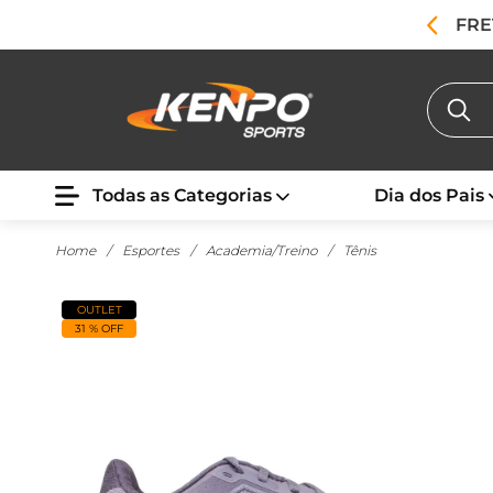
FRE
Todas as Categorias
Dia dos Pais
Home
/
Esportes
/
Academia/Treino
/
Tênis
OUTLET
31 % OFF