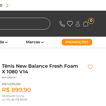
80
0
da
Marcas
PROMOÇÕES
Tênis New Balance Fresh Foam
X 1080 V14
Ref: 636026
R$ 1.299,90
R$ 899,90
R$ 854,91 no Pix
ou
10x de R$ 89,99