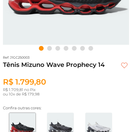
Ref: J1GC250003
Tênis Mizuno Wave Prophecy 14
R$ 1.799,80
R$ 1.709,81 no Pix
ou
10x de R$ 179,98
Confira outras cores: