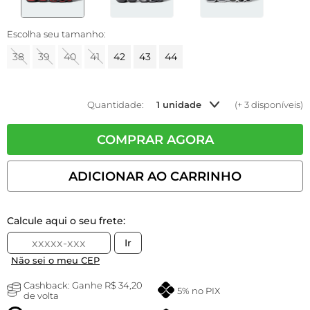
Escolha seu tamanho:
38
39
40
41
42
43
44
Quantidade:
1 unidade
(+ 3 disponíveis)
COMPRAR AGORA
ADICIONAR AO CARRINHO
Calcule aqui o seu frete:
Ir
Não sei o meu CEP
Cashback: Ganhe
R$ 34,20
5% no PIX
de volta