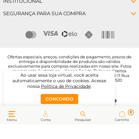
INSTITUCIONAL
Alterar senha
Políticas de Troca
Como Comprar
SEGURANÇA PARA SUA COMPRA
Prazo de Entrega
Como Pagar
Programa de Fidelidade
Descontos
Empresa
Nossas Lojas
Segurança
Ofertas especiais, preços, condições de pagamento, prazos de
entrega e disponibilidade de produtos são válidos
exclusivamente para compras realizadas em nosso site. Fotos
meramente ilustrativas. – Kenpo Sports. Todos os direitos
Ao usar essa loja virtual, você aceita
reservados. KS SPORTS LTDA – CNPJ: 38.220.393/0001-11 Rua
Sinimbu, 1588 - Centro, Caxias do Sul - RS, 95020-520
automaticamente o uso de cookies. Acesse
nossa
Política de Privacidade
.
CONCORDO
0
Menu
Conta
Pesquisar
Carrinho
google-site-verification: google22f900c3f4e240f0.html