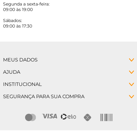
Segunda a sexta-feira:
09:00 às 19:00
Sábados:
09:00 às 17:30
MEUS DADOS
Minha conta
AJUDA
Meus pedidos
Política de Privacidade
INSTITUCIONAL
Alterar senha
Políticas de Troca
Como Comprar
SEGURANÇA PARA SUA COMPRA
Prazo de Entrega
Como Pagar
Programa de Fidelidade
Descontos
Empresa
Nossas Lojas
Segurança