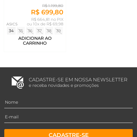
R$ 1.199,80
R$ 699,80
R$ 664,81 no PIX
ASICS
ou
10x de R$ 69,98
34
35
36
37
38
39
ADICIONAR AO
CARRINHO
CADASTRE-SE EM NOSSA NEWSLETTER
e receba novidades e promoções
CADASTRE-SE