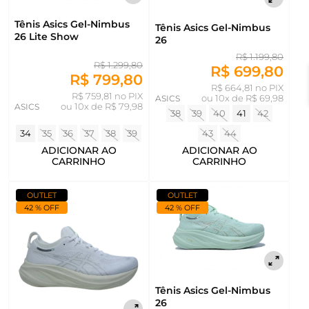
Tênis Asics Gel-Nimbus
Tênis Asics Gel-Nimbus
26 Lite Show
26
R$ 1.199,80
R$ 1.299,80
R$ 699,80
R$ 799,80
R$ 664,81 no PIX
R$ 759,81 no PIX
ASICS
ou
10x de R$ 69,98
ASICS
ou
10x de R$ 79,98
38
39
40
41
42
34
35
36
37
38
39
43
44
ADICIONAR AO
ADICIONAR AO
CARRINHO
CARRINHO
OUTLET
OUTLET
42 % OFF
42 % OFF
Tênis Asics Gel-Nimbus
26