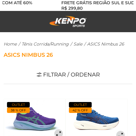
 COM ATÉ 60%
FRETE GRÁTIS REGIÃO SUL E SUDE
R$ 299,80
Home
/
Tênis Corrida/Running
/
Sale
/
ASICS Nimbus 26
ASICS NIMBUS 26
FILTRAR / ORDENAR
OUTLET
OUTLET
38 % OFF
42 % OFF