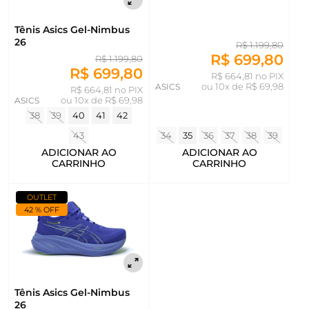
Tênis Asics Gel-Nimbus
26
R$ 1.199,80
R$ 699,80
R$ 1.199,80
R$ 699,80
R$ 664,81 no PIX
ASICS
ou
10x de R$ 69,98
R$ 664,81 no PIX
ASICS
ou
10x de R$ 69,98
38
39
40
41
42
34
35
36
37
38
39
43
ADICIONAR AO
ADICIONAR AO
CARRINHO
CARRINHO
OUTLET
42 % OFF
Tênis Asics Gel-Nimbus
26