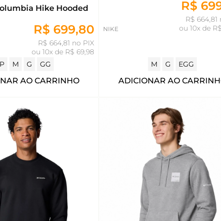
R$ 69
olumbia Hike Hooded
R$ 664,81 
R$ 699,80
ou
10x de R$
NIKE
R$ 664,81 no PIX
ou
10x de R$ 69,98
P
M
G
GG
M
G
EGG
ONAR AO CARRINHO
ADICIONAR AO CARRIN