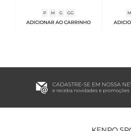
P
M
G
GG
ADICIONAR AO CARRINHO
ADICI
CADASTRE-SE EM NOSSA N
e receba novidades e promoções
KENPO SP