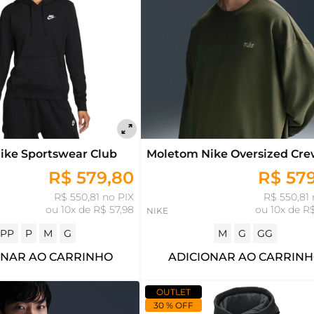
ike Sportswear Club
Moletom Nike Oversized Cr
R$ 579,80
R$ 57
R$ 550,81 no PIX
R$ 550,81 
ou
10x de R$ 57,98
ou
10x de R
NIKE
PP
P
M
G
M
G
GG
ONAR AO CARRINHO
ADICIONAR AO CARRIN
OUTLET
30 % OFF