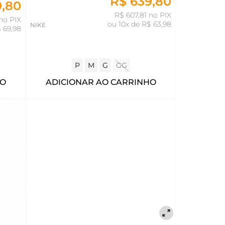
R$ 639,80
9,80
R$ 607,81 no PIX
no PIX
ou
10x de R$ 63,98
NIKE
 69,98
P
M
G
GG
HO
ADICIONAR AO CARRINHO