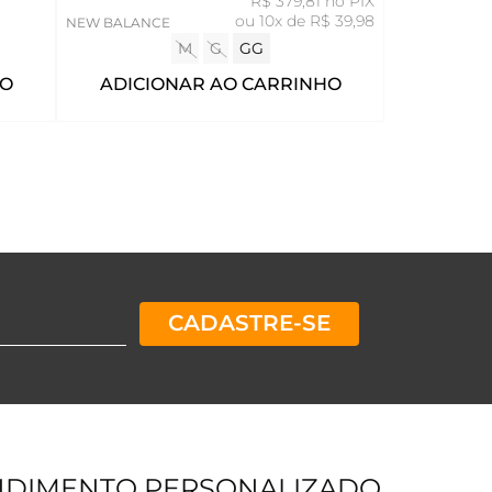
R$ 379,81 no PIX
ou
10x de R$ 39,98
NEW BALANCE
M
G
GG
HO
ADICIONAR AO CARRINHO
CADASTRE-SE
NDIMENTO PERSONALIZADO