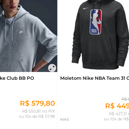
ike Club BB PO
Moletom Nike NBA Team 31 
R$ 
R$ 579,80
R$ 44
R$ 550,81 no PIX
R$ 427,31 
ou
10x de R$ 57,98
ou
10x de R$
NIKE