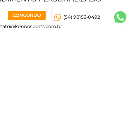
CONCORDO
) 3538-5888
(54) 98153-0492
tato@kenposports.com.br
os de atendimento
 a sexta-feira:
s 19:00
s:
s 17:30
SEGURANÇA PARA SUA COMPRA