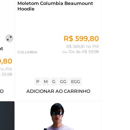
Moletom Columbia Beaumount
Hoodie
R$ 599,80
R$ 569,81 no PIX
nt
ou
10x de R$ 59,98
COLUMBIA
9,80
no PIX
 59,98
P
M
G
GG
EGG
HO
ADICIONAR AO CARRINHO