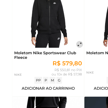
Moletom Nike Sportswear Club
Moletom N
Fleece
R$ 579,80
R$ 550,81 no PIX
NIKE
ou
10x de R$ 57,98
NIKE
PP
P
M
G
ADICIONAR AO CARRINHO
ADICI