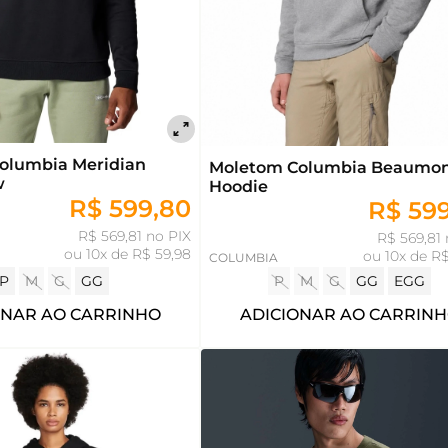
olumbia Meridian
Moletom Columbia Beaumo
w
Hoodie
R$ 599,80
R$ 59
R$ 569,81 no PIX
R$ 569,81 
ou
10x de R$ 59,98
ou
10x de R$
COLUMBIA
P
M
G
GG
P
M
G
GG
EGG
ONAR AO CARRINHO
ADICIONAR AO CARRIN