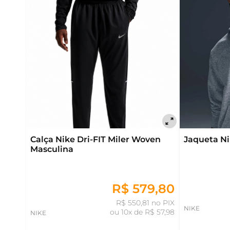
Calça Nike Dri-FIT Miler Woven
Jaqueta N
Masculina
R$ 579,80
R$ 550,81 no PIX
NIKE
ou
10x de R$ 57,98
NIKE