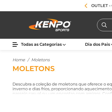
OUTLET -
Todas as Categorias
Dia dos Pais
Home
/
Moletons
MOLETONS
Descubra a coleção de moletons que oferece o equi
inverno e dias frios, proporcionando aquecimento 
passeio casual ou um encontro com amigos. Conf
estilo.