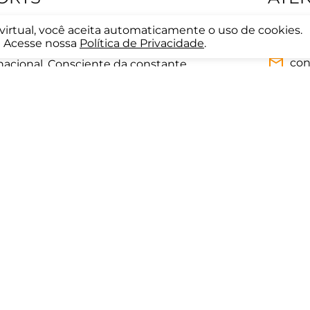
a virtual, você aceita automaticamente o uso de cookies.
décadas, desde 1992, a Kenpo constrói
(54
Acesse nossa
Política de Privacidade
.
ça e credibilidade com seus clientes em
con
 nacional. Consciente da constante
varejo, a Kenpo prioriza a inovação e
Horári
sente em todos os momentos da jornada
Segunda
 loja física, no site ou nas redes sociais,
09:00 à
a experiência completa, personalizada e
xpectativas de seus consumidores.
Sábado
09:00 à
INSTITUCIONAL
vacidade
Como Comprar
oca
Como Pagar
ega
Descontos