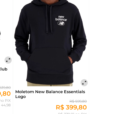
Club
639,80
Moletom New Balance Essentials
9,80
Logo
no PIX
R$ 599,80
 44,98
R$ 399,80