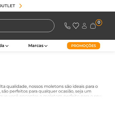
 OUTLET
0
da
Marcas
PROMOÇÕES
lta qualidade, nossos moletons são ideais para o
são perfeitos para qualquer ocasião, seja um
que você encontre o moletom perfeito para o seu