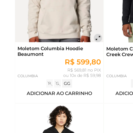
Moletom Columbia Hoodie
Moletom C
Beaumont
Creek Cre
R$ 599,80
R$ 569,81 no PIX
ou
10x de R$ 59,98
COLUMBIA
COLUMBIA
P
G
GG
ADICIONAR AO CARRINHO
ADICI