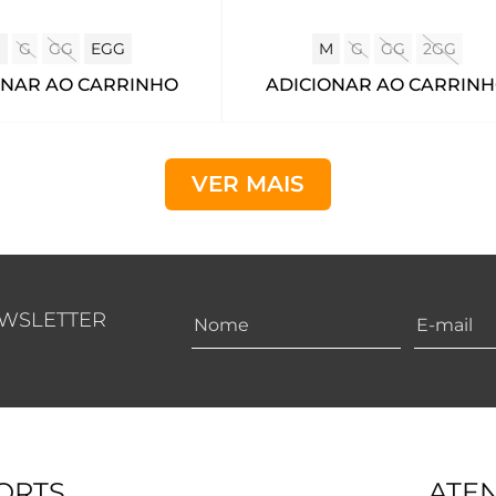
M
G
GG
EGG
M
G
GG
2GG
ONAR AO CARRINHO
ADICIONAR AO CARRIN
VER MAIS
EWSLETTER
ORTS
ATE