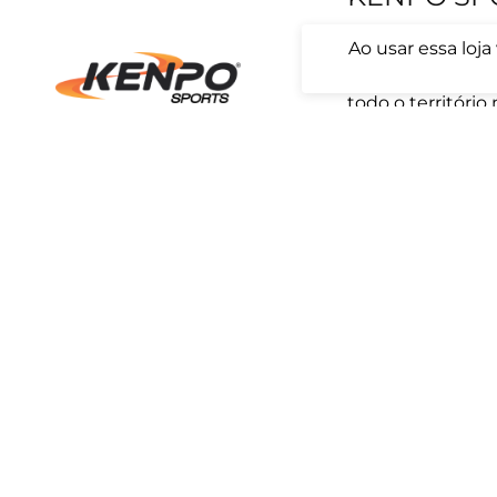
Ao usar essa loj
Há mais de três 
laços de confian
todo o território
transformação do 
busca estar pre
de compra, seja na
para oferecer um
que supere as e
MEUS DADOS
AJUDA
Minha conta
Política de Pri
Meus pedidos
Políticas de Tr
Alterar senha
Prazo de Entr