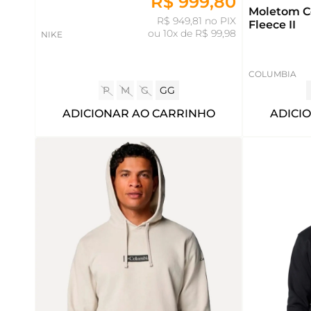
R$ 999,80
Moletom C
R$ 949,81 no PIX
Fleece II
ou
10x de R$ 99,98
NIKE
COLUMBIA
P
M
G
GG
ADICIONAR AO CARRINHO
ADICI