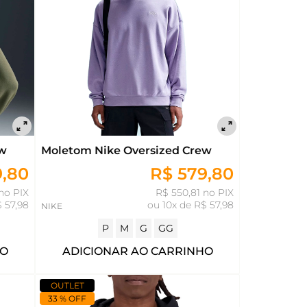
ew
Moletom Nike Oversized Crew
9,80
R$ 579,80
no PIX
R$ 550,81 no PIX
$ 57,98
ou
10x de R$ 57,98
NIKE
P
M
G
GG
HO
ADICIONAR AO CARRINHO
OUTLET
33 % OFF