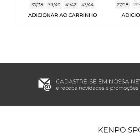
37/38
39/40
41/42
43/44
27/28
29
ADICIONAR AO CARRINHO
ADICI
CADASTRE-SE EM NOSSA N
e receba novidades e promoções
KENPO SP