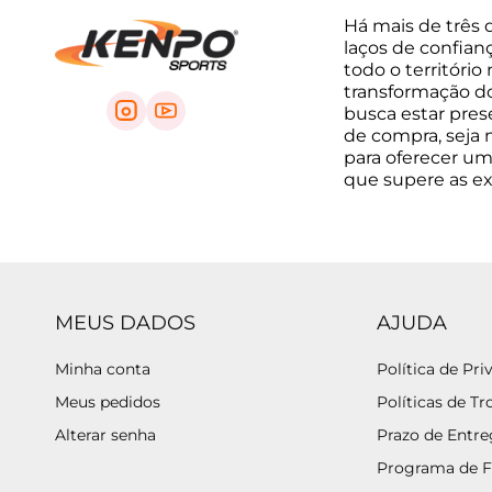
Há mais de três 
laços de confian
todo o território
transformação do 
busca estar pre
de compra, seja na
para oferecer um
que supere as e
MEUS DADOS
AJUDA
Minha conta
Política de Pri
Meus pedidos
Políticas de Tr
Alterar senha
Prazo de Entr
Programa de F