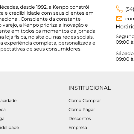
décadas, desde 1992, a Kenpo constrói
(54
ça e credibilidade com seus clientes em
con
 nacional. Consciente da constante
varejo, a Kenpo prioriza a inovação e
Horári
sente em todos os momentos da jornada
Segunda
 loja física, no site ou nas redes sociais,
09:00 à
a experiência completa, personalizada e
xpectativas de seus consumidores.
Sábado
09:00 à
INSTITUCIONAL
vacidade
Como Comprar
oca
Como Pagar
ega
Descontos
idelidade
Empresa