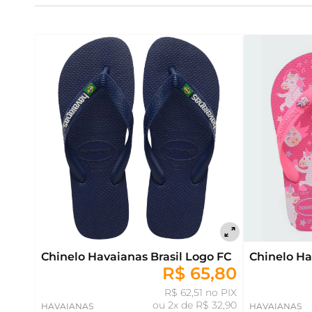
Chinelo Havaianas Brasil Logo FC
Chinelo Ha
R$ 65,80
R$ 62,51 no PIX
ou
2x de R$ 32,90
HAVAIANAS
HAVAIANAS