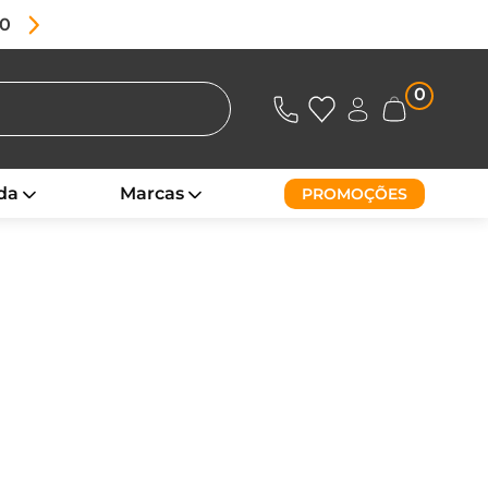
80
0
da
Marcas
PROMOÇÕES