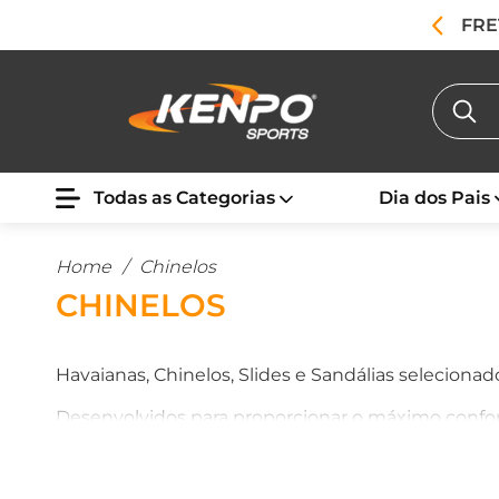
FRE
Todas as Categorias
Dia dos Pais
Home
/
Chinelos
CHINELOS
Havaianas, Chinelos, Slides e Sandálias selecionad
Desenvolvidos para proporcionar o máximo confort
Ideais para dias de verão, momentos casuais e par