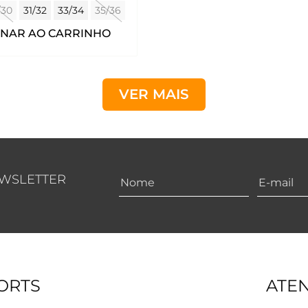
/30
31/32
33/34
35/36
ONAR AO CARRINHO
VER MAIS
EWSLETTER
ORTS
ATE