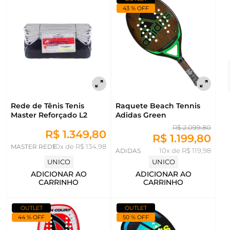
43 % OFF
Rede de Tênis Tenis
Raquete Beach Tennis
Master Reforçado L2
Adidas Green
R$ 2.099,80
R$ 1.349,80
R$ 1.199,80
MASTER REDE
10x de R$ 134,98
ADIDAS
10x de R$ 119,98
UNICO
UNICO
ADICIONAR AO
ADICIONAR AO
CARRINHO
CARRINHO
OUTLET
OUTLET
44 % OFF
50 % OFF