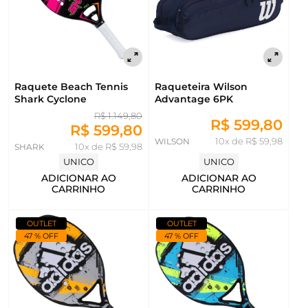
Raquete Beach Tennis
Raqueteira Wilson
Shark Cyclone
Advantage 6PK
R$ 1.149,80
R$ 599,80
R$ 599,80
WILSON
10x de R$ 59,98
SHARK
10x de R$ 59,98
UNICO
UNICO
ADICIONAR AO
ADICIONAR AO
CARRINHO
CARRINHO
OUTLET
OUTLET
47 % OFF
47 % OFF