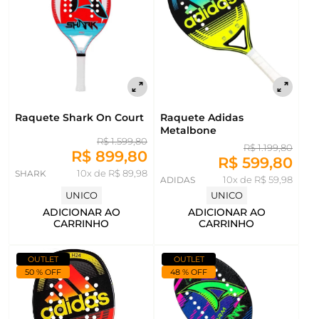
Raquete Shark On Court
Raquete Adidas
Metalbone
R$ 1.599,80
R$ 1.199,80
R$ 899,80
R$ 599,80
SHARK
10x de R$ 89,98
ADIDAS
10x de R$ 59,98
UNICO
UNICO
ADICIONAR AO
ADICIONAR AO
CARRINHO
CARRINHO
OUTLET
OUTLET
50 % OFF
48 % OFF