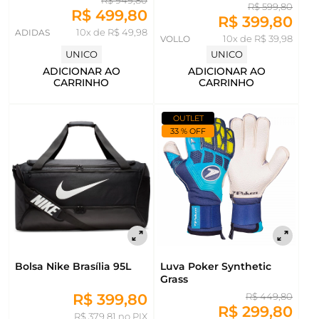
R$ 949,80
R$ 599,80
R$ 499,80
R$ 399,80
ADIDAS
10x de R$ 49,98
VOLLO
10x de R$ 39,98
UNICO
UNICO
ADICIONAR AO
ADICIONAR AO
CARRINHO
CARRINHO
OUTLET
33 % OFF
Bolsa Nike Brasília 95L
Luva Poker Synthetic
Grass
R$ 399,80
R$ 449,80
R$ 299,80
R$ 379,81 no PIX