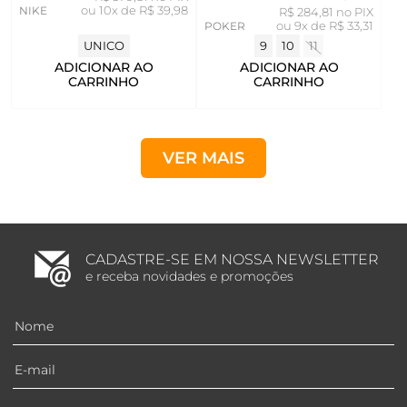
NIKE
ou
10x de R$ 39,98
R$ 284,81 no PIX
POKER
ou
9x de R$ 33,31
UNICO
9
10
11
ADICIONAR AO
ADICIONAR AO
CARRINHO
CARRINHO
VER MAIS
CADASTRE-SE EM NOSSA NEWSLETTER
e receba novidades e promoções