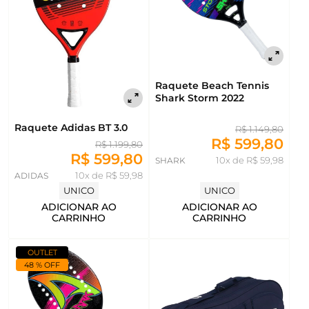
Raquete Beach Tennis
Shark Storm 2022
Raquete Adidas BT 3.0
R$ 1.149,80
R$ 599,80
R$ 1.199,80
R$ 599,80
SHARK
10x de R$ 59,98
ADIDAS
10x de R$ 59,98
UNICO
UNICO
ADICIONAR AO
ADICIONAR AO
CARRINHO
CARRINHO
OUTLET
48 % OFF